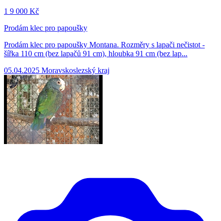
1
9 000 Kč
Prodám klec pro papoušky
Prodám klec pro papoušky Montana. Rozměry s lapači nečistot -
šířka 110 cm (bez lapačů 91 cm), hloubka 91 cm (bez lap...
05.04.2025
Moravskoslezský kraj