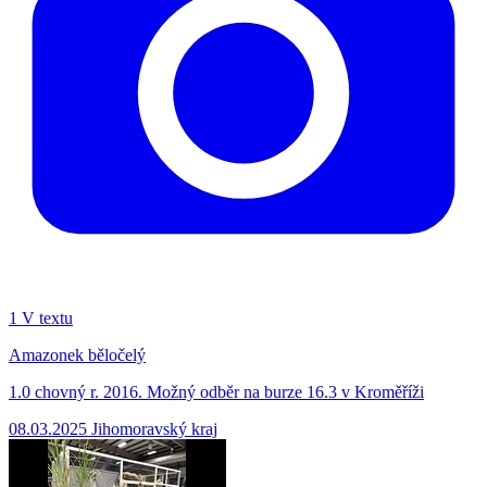
1
V textu
Amazonek běločelý
1.0 chovný r. 2016. Možný odběr na burze 16.3 v Kroměříži
08.03.2025
Jihomoravský kraj