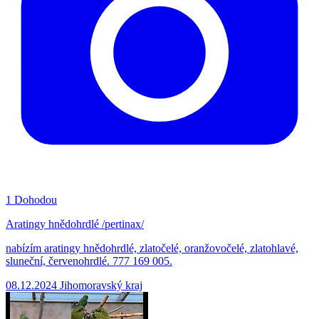
1
Dohodou
Aratingy hnědohrdlé /pertinax/
nabízím aratingy hnědohrdlé, zlatočelé, oranžovočelé, zlatohlavé,
sluneční, červenohrdlé. 777 169 005.
08.12.2024
Jihomoravský kraj