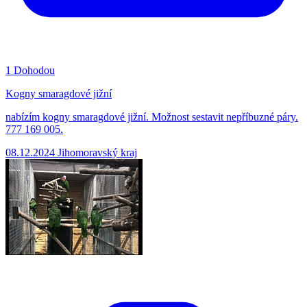
1
Dohodou
Kogny smaragdové jižní
nabízím kogny smaragdové jižní. Možnost sestavit nepříbuzné páry.
777 169 005.
08.12.2024
Jihomoravský kraj