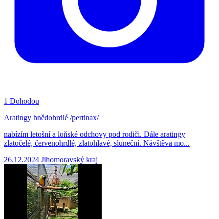
1
Dohodou
Aratingy hnědohrdlé /pertinax/
nabízím letošní a loňské odchovy pod rodiči. Dále aratingy
zlatočelé, červenohrdlé, zlatohlavé, sluneční. Návštěva mo...
26.12.2024
Jihomoravský kraj