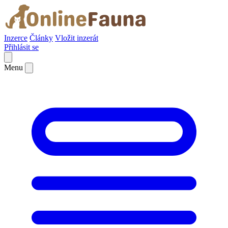
Inzerce
Články
Vložit inzerát
Přihlásit se
Menu