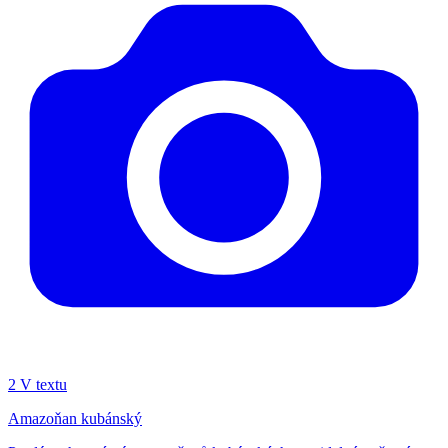
2
V textu
Amazoňan kubánský