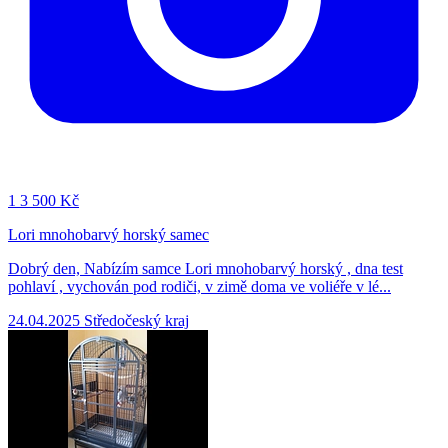
1
3 500 Kč
Lori mnohobarvý horský samec
Dobrý den, Nabízím samce Lori mnohobarvý horský , dna test
pohlaví , vychován pod rodiči, v zimě doma ve voliéře v lé...
24.04.2025
Středočeský kraj