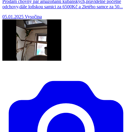
Prodám chovný pár amazoňanů kubánských,pravidelné početné
odchovy,dále loňskou samici za 6500Kč a 2letého samce za 50...
05.01.2025
Vysočina