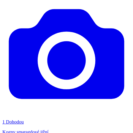
1
Dohodou
Kogny smaragdové jižní