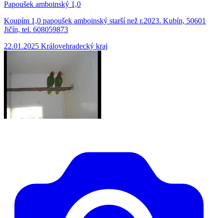
Papoušek amboinský 1,0
Koupím 1,0 papoušek amboinský starší než r.2023. Kubín, 50601
Jičín, tel. 608059873
22.01.2025
Královehradecký kraj