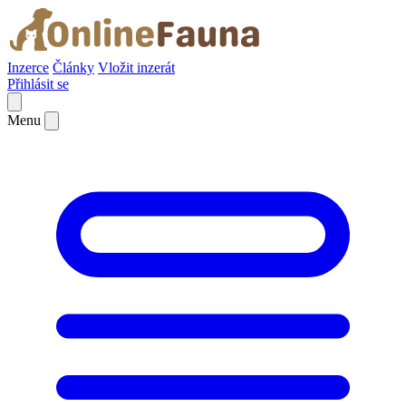
Inzerce
Články
Vložit inzerát
Přihlásit se
Menu