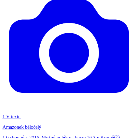
1
V textu
Amazonek běločelý
1.0 chovný r. 2016. Možný odběr na burze 16.3 v Kroměříži