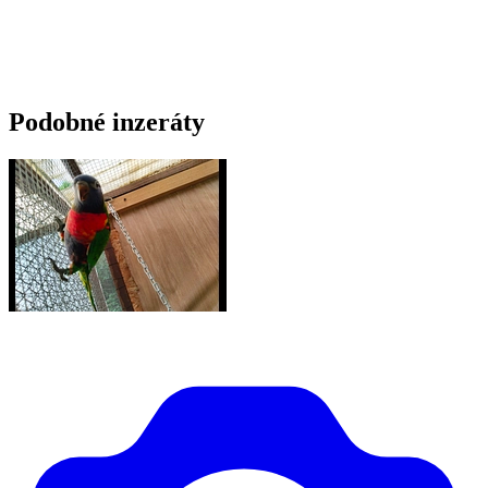
Podobné inzeráty