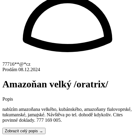
77716**@*cz
Prodám
08.12.2024
Amazoňan velký /oratrix/
Popis
nabízím amazoňana velkého, kubánského, amazoňany fialovoprské,
tukumanské, jamajské. Návštěva po tel. dohodě kdykoliv. Cites
povinné doklady. 777 169 005.
Zobrazit celý popis →