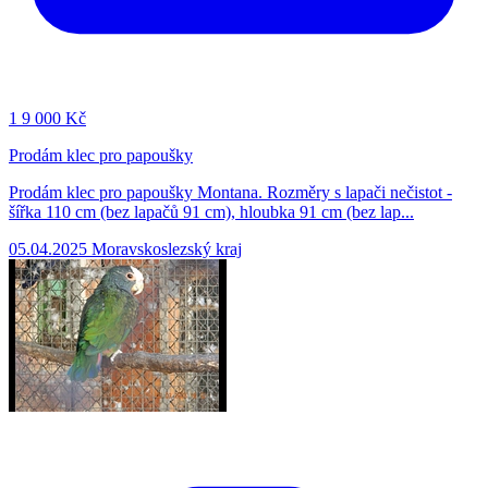
1
9 000 Kč
Prodám klec pro papoušky
Prodám klec pro papoušky Montana. Rozměry s lapači nečistot -
šířka 110 cm (bez lapačů 91 cm), hloubka 91 cm (bez lap...
05.04.2025
Moravskoslezský kraj