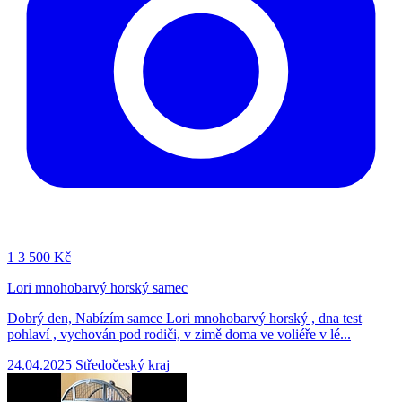
1
3 500 Kč
Lori mnohobarvý horský samec
Dobrý den, Nabízím samce Lori mnohobarvý horský , dna test
pohlaví , vychován pod rodiči, v zimě doma ve voliéře v lé...
24.04.2025
Středočeský kraj