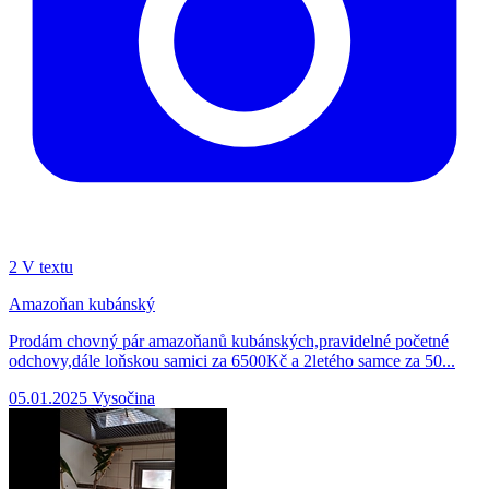
2
V textu
Amazoňan kubánský
Prodám chovný pár amazoňanů kubánských,pravidelné početné
odchovy,dále loňskou samici za 6500Kč a 2letého samce za 50...
05.01.2025
Vysočina