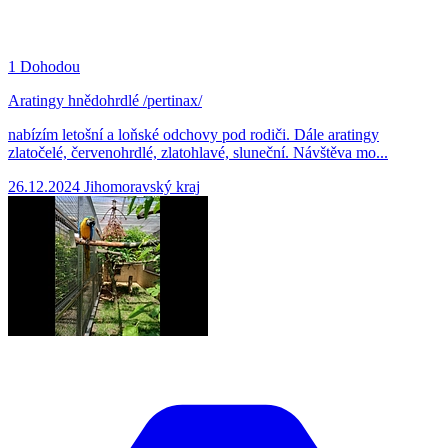
1
Dohodou
Aratingy hnědohrdlé /pertinax/
nabízím letošní a loňské odchovy pod rodiči. Dále aratingy
zlatočelé, červenohrdlé, zlatohlavé, sluneční. Návštěva mo...
26.12.2024
Jihomoravský kraj