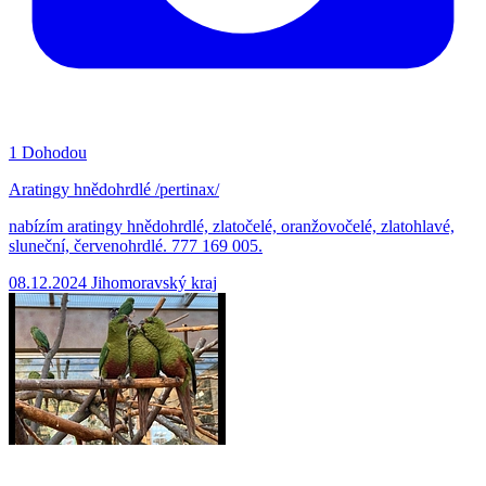
1
Dohodou
Aratingy hnědohrdlé /pertinax/
nabízím aratingy hnědohrdlé, zlatočelé, oranžovočelé, zlatohlavé,
sluneční, červenohrdlé. 777 169 005.
08.12.2024
Jihomoravský kraj