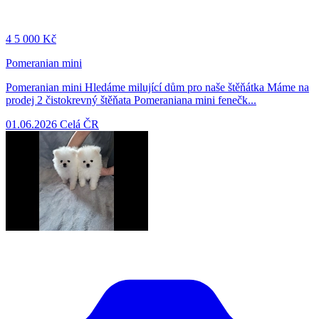
4
5 000 Kč
Pomeranian mini
Pomeranian mini Hledáme milující dům pro naše štěňátka Máme na
prodej 2 čistokrevný štěňata Pomeraniana mini fenečk...
01.06.2026
Celá ČR