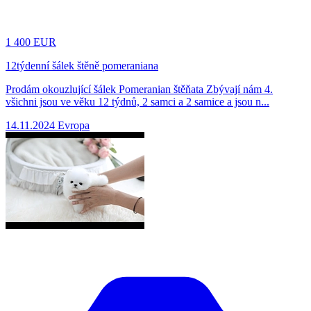
1
400 EUR
12týdenní šálek štěně pomeraniana
Prodám okouzlující šálek Pomeranian štěňata Zbývají nám 4.
všichni jsou ve věku 12 týdnů, 2 samci a 2 samice a jsou n...
14.11.2024
Evropa