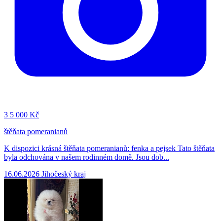
3
5 000 Kč
štěňata pomeranianů
K dispozici krásná štěňata pomeranianů: fenka a pejsek Tato štěňata
byla odchována v našem rodinném domě. Jsou dob...
16.06.2026
Jihočeský kraj