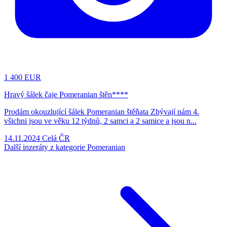
1
400 EUR
Hravý šálek čaje Pomeranian štěn****
Prodám okouzlující šálek Pomeranian štěňata Zbývají nám 4.
všichni jsou ve věku 12 týdnů, 2 samci a 2 samice a jsou n...
14.11.2024
Celá ČR
Další inzeráty z kategorie Pomeranian