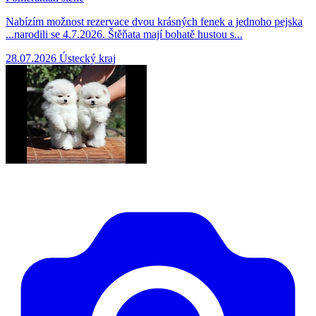
Nabízím možnost rezervace dvou krásných fenek a jednoho pejska
...narodili se 4.7.2026. Štěňata mají bohatě hustou s...
28.07.2026
Ústecký kraj