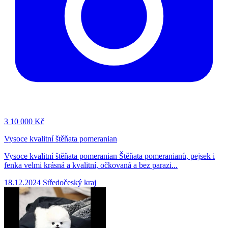
3
10 000 Kč
Vysoce kvalitní štěňata pomeranian
Vysoce kvalitní štěňata pomeranian Štěňata pomeranianů, pejsek i
fenka velmi krásná a kvalitní, očkovaná a bez parazi...
18.12.2024
Středočeský kraj