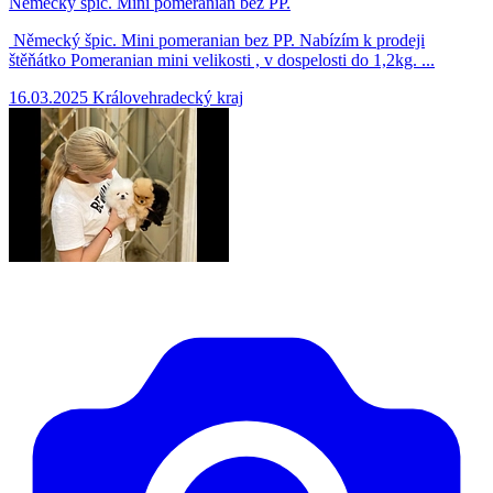
Německý špic. Mini pomeranian bez PP.
Německý špic. Mini pomeranian bez PP. Nabízím k prodeji
štěňátko Pomeranian mini velikosti , v dospelosti do 1,2kg. ...
16.03.2025
Královehradecký kraj