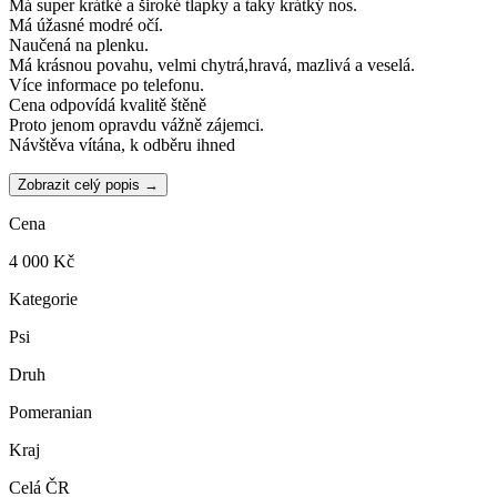
Má super krátké a široké tlapky a taky krátký nos.
Má úžasné modré očí.
Naučená na plenku.
Má krásnou povahu, velmi chytrá,hravá, mazlivá a veselá.
Více informace po telefonu.
Cena odpovídá kvalitě štěně
Proto jenom opravdu vážně zájemci.
Návštěva vítána, k odběru ihned
Zobrazit celý popis →
Cena
4 000 Kč
Kategorie
Psi
Druh
Pomeranian
Kraj
Celá ČR