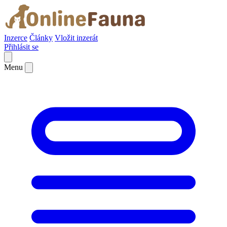
Inzerce
Články
Vložit inzerát
Přihlásit se
Menu