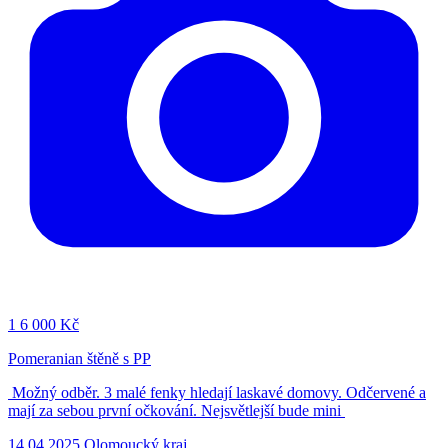
1
6 000 Kč
Pomeranian štěně s PP
Možný odběr. 3 malé fenky hledají laskavé domovy. Odčervené a
mají za sebou první očkování. Nejsvětlejší bude mini
14.04.2025
Olomoucký kraj