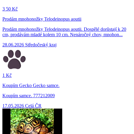
3
50 Kč
Prodám mnohonožky Telodeinopus aoutii
Prodám mnohonožky Telodeinopus aoutii. Dospělé dorůstají k 20
cm, prodávám mladé kolem 10 cm. Nenáročný chov, mnohon...
28.06.2026
Středočeský kraj
1 Kč
Koupím Gecko Gecko samce.
Koupím samce. 777212009
17.05.2026
Celá ČR