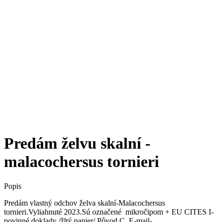
Predám želvu skalní -
malacochersus tornieri
Popis
Predám vlastný odchov želva skalní-Malacochersus
tornieri.Vyliahnuté 2023.Sú označené mikročipom + EU CITES I-
povinné doklady /žltý papier/.Pôvod C..E-mail-