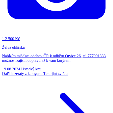
1
2 500 Kč
Želva uhliřská
Nabízím mláďata odchov ČR,k odběru Otvice 26 ,tel.777901333
možnost zajistit dopravu až k vám kurýrem.
19.08.2024
Ústecký kraj
Další inzeráty z kategorie Terarijní zvířata