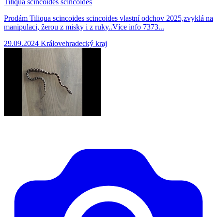
Tiliqua scincoides scincoides
Prodám Tiliqua scincoides scincoides vlastní odchov 2025,zvyklá na
manipulaci, žerou z misky i z ruky..Více info 7373...
29.09.2024
Královehradecký kraj