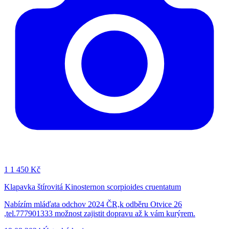
1
1 450 Kč
Klapavka štírovitá Kinosternon scorpioides cruentatum
Nabízím mláďata odchov 2024 ČR,k odběru Otvice 26
,tel.777901333 možnost zajistit dopravu až k vám kurýrem.