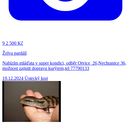
9
2 500 Kč
Želva pardálí
Nabízím mláďata v super kondici, odběr Otvice 26,Nechranice 36,
možnost zajistit dopravu kurýrem,tel 77790133
19.12.2024
Ústecký kraj