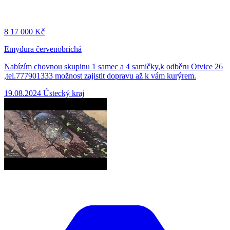
8
17 000 Kč
Emydura červenobrichá
Nabízím chovnou skupinu 1 samec a 4 samičky,k odběru Otvice 26
,tel.777901333 možnost zajistit dopravu až k vám kurýrem.
19.08.2024
Ústecký kraj