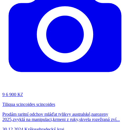
9
6 900 Kč
Tiliqua scincoides scincoides
Prodám raritní odchov mláďat tylikvy australské,narozeny
2025,zvyklá na manipulaci,krmeni z ruky,skvela rozežraná zví...
30.12.2024
Královehradecký kraj