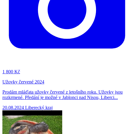
1
800 Kč
Užovky červené 2024
Prodám mláďata užovky červené z letošního roku. Užovky jsou
rozkrmené. Předání je možné v Jablonci nad Nisou, Liberci...
20.08.2024
Liberecký kraj