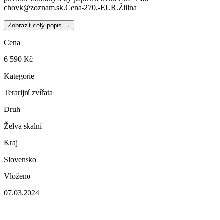
chovk@zoznam.sk.Cena-270,-EUR.Žlilna
Zobrazit celý popis →
Cena
6 590 Kč
Kategorie
Terarijní zvířata
Druh
Želva skalní
Kraj
Slovensko
Vloženo
07.03.2024