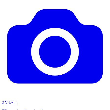
2
V textu