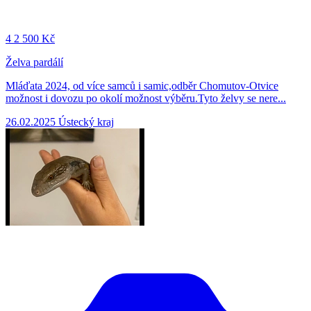
4
2 500 Kč
Želva pardálí
Mláďata 2024, od více samců i samic,odběr Chomutov-Otvice
možnost i dovozu po okolí možnost výběru.Tyto želvy se nere...
26.02.2025
Ústecký kraj