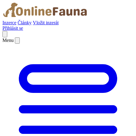
Inzerce
Články
Vložit inzerát
Přihlásit se
Menu