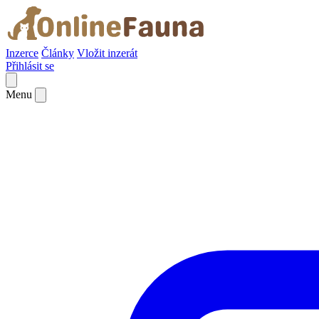
Inzerce
Články
Vložit inzerát
Přihlásit se
Menu