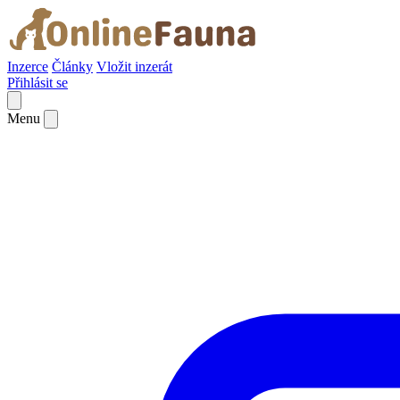
Inzerce
Články
Vložit inzerát
Přihlásit se
Menu