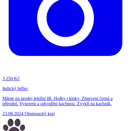
3
250 Kč
Indický běžec
Máme na prodej letošní IB. Holky i kluky. Zbarvení černá a
přírodní. Vysezeni a odvoděni kachnou. Zvyklí na kachník.
23.08.2024
Olomoucký kraj