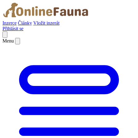
Inzerce
Články
Vložit inzerát
Přihlásit se
Menu