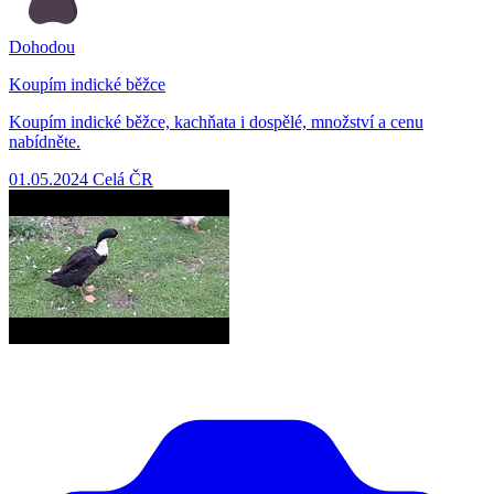
Dohodou
Koupím indické běžce
Koupím indické běžce, kachňata i dospělé, množství a cenu
nabídněte.
01.05.2024
Celá ČR