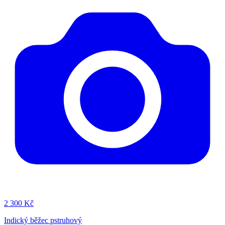
2
300 Kč
Indický běžec pstruhový