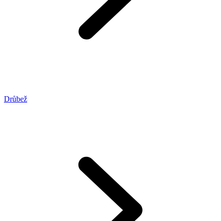
Drůbež