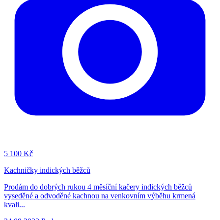
5
100 Kč
Kachničky indických běžců
Prodám do dobrých rukou 4 měsíční kačery indických běžců
vyseděné a odvoděné kachnou na venkovním výběhu krmená
kvali...