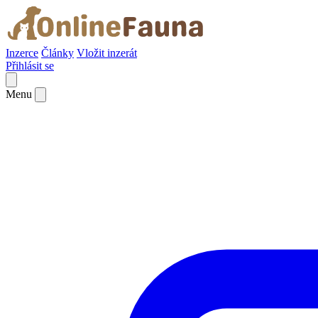
Inzerce
Články
Vložit inzerát
Přihlásit se
Menu