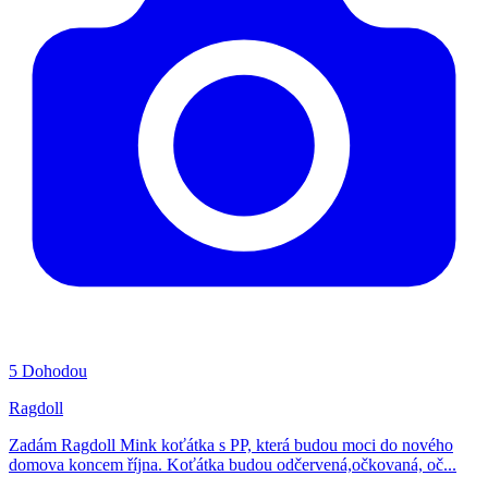
5
Dohodou
Ragdoll
Zadám Ragdoll Mink koťátka s PP, která budou moci do nového
domova koncem října. Koťátka budou odčervená,očkovaná, oč...