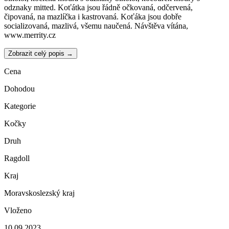
odznaky mitted. Koťátka jsou řádně očkovaná, odčervená,
čipovaná, na mazlíčka i kastrovaná. Koťáka jsou dobře
socializovaná, mazlivá, všemu naučená. Návštěva vítána,
www.merrity.cz
Zobrazit celý popis →
Cena
Dohodou
Kategorie
Kočky
Druh
Ragdoll
Kraj
Moravskoslezský kraj
Vloženo
10.09.2023