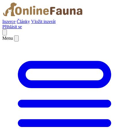
Inzerce
Články
Vložit inzerát
Přihlásit se
Menu