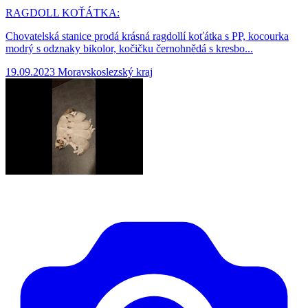
RAGDOLL KOŤÁTKA:
Chovatelská stanice prodá krásná ragdollí koťátka s PP, kocourka
modrý s odznaky bikolor, kočičku černohnědá s kresbo...
19.09.2023
Moravskoslezský kraj