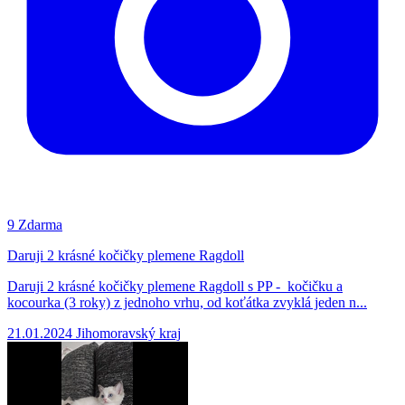
9
Zdarma
Daruji 2 krásné kočičky plemene Ragdoll
Daruji 2 krásné kočičky plemene Ragdoll s PP - kočičku a
kocourka (3 roky) z jednoho vrhu, od koťátka zvyklá jeden n...
21.01.2024
Jihomoravský kraj