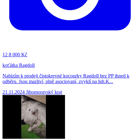
12
8 000 Kč
koťátka Ragdoll
Nabízím k prodeji čistokrevné kocourky Ragdoll bez PP ihned k
odběru. Jsou mazliví, plně asociovaní, zvyklí na lidi.K...
21.11.2024
Jihomoravský kraj