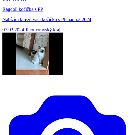
Ragdoll kočička s PP
Nabízím k rezervaci kočičku s PP nar.5.2.2024
07.03.2024
Jihomoravský kraj