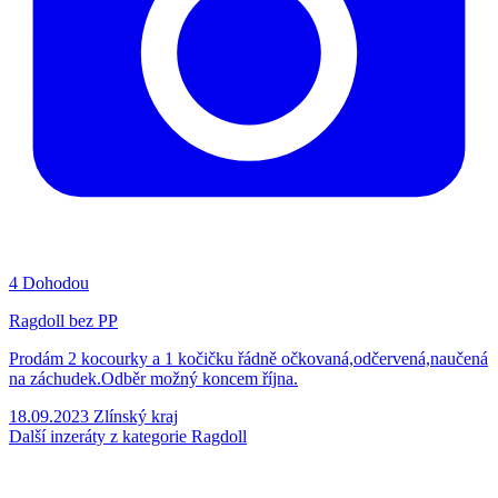
4
Dohodou
Ragdoll bez PP
Prodám 2 kocourky a 1 kočičku řádně očkovaná,odčervená,naučená
na záchudek.Odběr možný koncem října.
18.09.2023
Zlínský kraj
Další inzeráty z kategorie Ragdoll