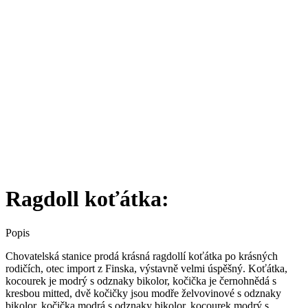
Ragdoll koťátka:
Popis
Chovatelská stanice prodá krásná ragdollí koťátka po krásných
rodičích, otec import z Finska, výstavně velmi úspěšný. Koťátka,
kocourek je modrý s odznaky bikolor, kočička je černohnědá s
kresbou mitted, dvě kočičky jsou modře želvovinové s odznaky
bikolor, kočička modrá s odznaky bikolor, kocourek modrý s