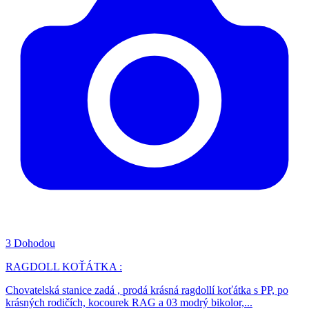
3
Dohodou
RAGDOLL KOŤÁTKA :
Chovatelská stanice zadá , prodá krásná ragdollí koťátka s PP, po
krásných rodičích, kocourek RAG a 03 modrý bikolor,...