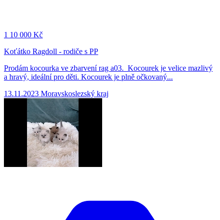
1
10 000 Kč
Koťátko Ragdoll - rodiče s PP
Prodám kocourka ve zbarvení rag a03. Kocourek je velice mazlivý
a hravý, ideální pro děti. Kocourek je plně očkovaný...
13.11.2023
Moravskoslezský kraj