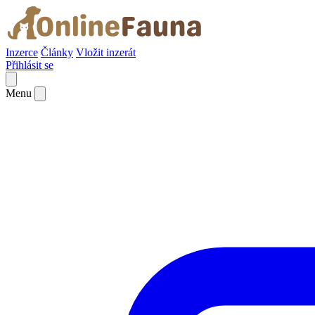
Inzerce
Články
Vložit inzerát
Přihlásit se
Menu