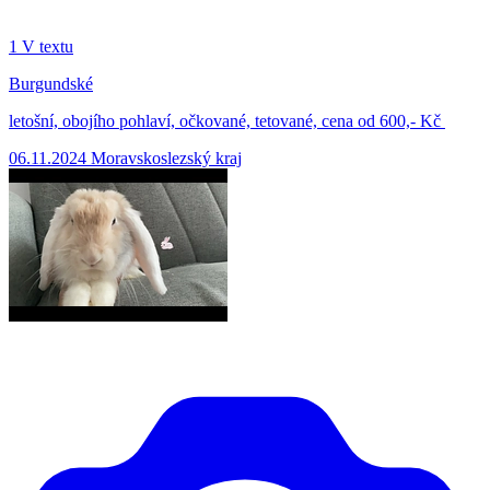
1
V textu
Burgundské
letošní, obojího pohlaví, očkované, tetované, cena od 600,- Kč
06.11.2024
Moravskoslezský kraj