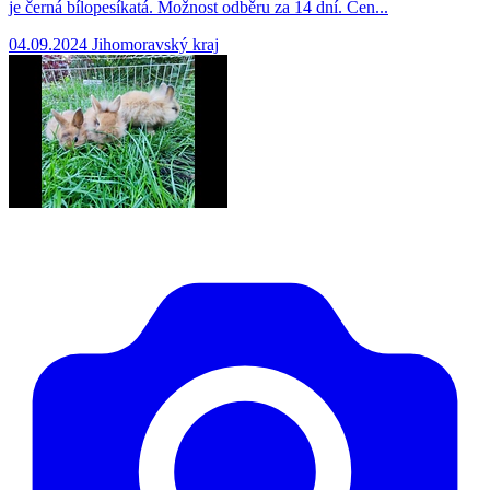
je černá bílopesíkatá. Možnost odběru za 14 dní. Cen...
04.09.2024
Jihomoravský kraj