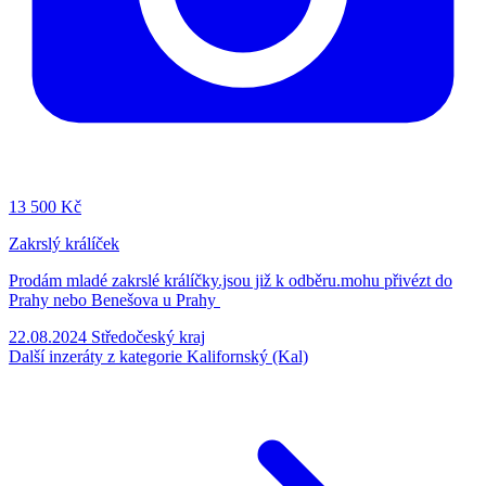
13
500 Kč
Zakrslý králíček
Prodám mladé zakrslé králíčky.jsou již k odběru.mohu přivézt do
Prahy nebo Benešova u Prahy
22.08.2024
Středočeský kraj
Další inzeráty z kategorie Kalifornský (Kal)