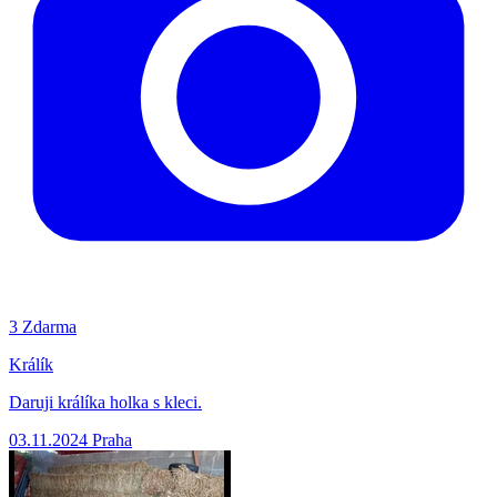
3
Zdarma
Králík
Daruji králíka holka s kleci.
03.11.2024
Praha