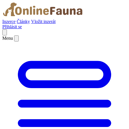
Inzerce
Články
Vložit inzerát
Přihlásit se
Menu