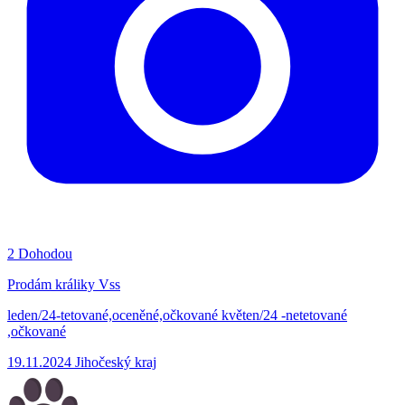
2
Dohodou
Prodám králiky Vss
leden/24-tetované,oceněné,očkované květen/24 -netetované
,očkované
19.11.2024
Jihočeský kraj