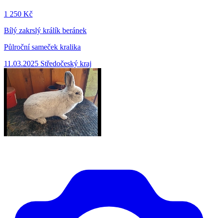
1
250 Kč
Bílý zakrslý králík beránek
Půlroční sameček kralika
11.03.2025
Středočeský kraj