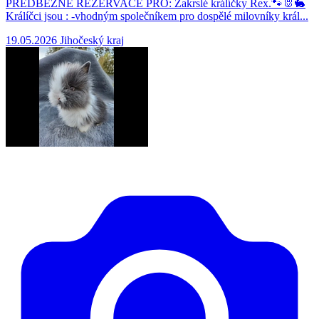
PREDBĚŽNÉ REZERVACE PRO: Zakrslé králíčky Rex.🐾🐰🐇
Králíčci jsou : -vhodným společníkem pro dospělé milovníky král...
19.05.2026
Jihočeský kraj