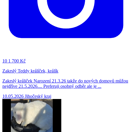
10
1 700 Kč
Zakrslý Teddy králíček, králík
Zakrslý králiček Narození 21.3.26 takže do nových domovů můžou
nejdříve 21.5.2026.... Preferuji osobný odběr ale je ...
10.05.2026
Jihočeský kraj