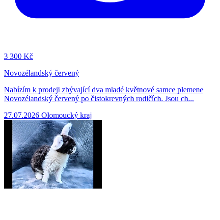
3
300 Kč
Novozélandský červený
Nabízím k prodeji zbývající dva mladé květnové samce plemene
Novozélandský červený po čistokrevných rodičích. Jsou ch...
27.07.2026
Olomoucký kraj