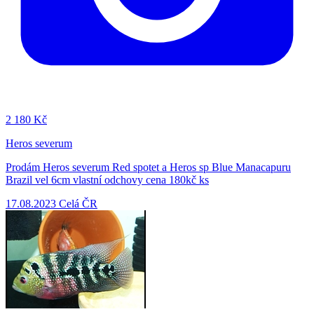
2
180 Kč
Heros severum
Prodám Heros severum Red spotet a Heros sp Blue Manacapuru
Brazil vel 6cm vlastní odchovy cena 180kč ks
17.08.2023
Celá ČR