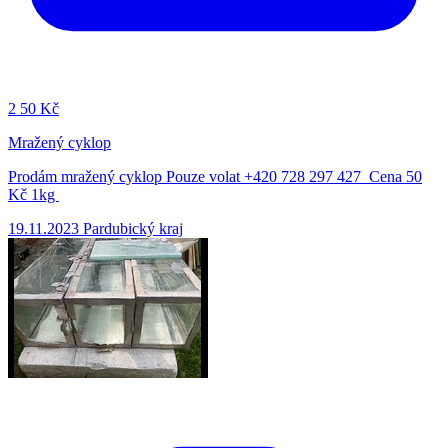
2
50 Kč
Mražený cyklop
Prodám mražený cyklop Pouze volat +420 728 297 427 Cena 50
Kč 1kg
19.11.2023
Pardubický kraj