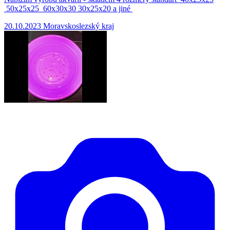
50x25x25 60x30x30 30x25x20 a jiné
20.10.2023
Moravskoslezský kraj