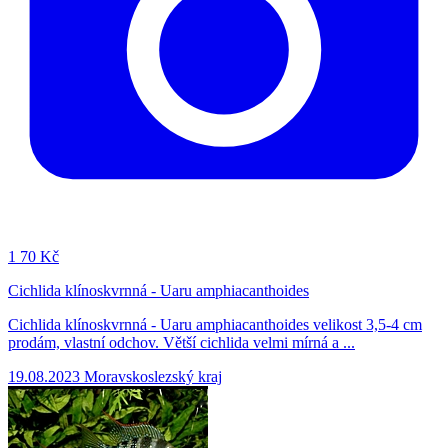
1
70 Kč
Cichlida klínoskvrnná - Uaru amphiacanthoides
Cichlida klínoskvrnná - Uaru amphiacanthoides velikost 3,5-4 cm
prodám, vlastní odchov. Větší cichlida velmi mírná a ...
19.08.2023
Moravskoslezský kraj