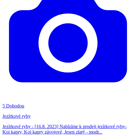
5
Dohodou
Jezírkové ryby
Jezírkové ryby - [16.8. 2023] Nabízíme k prodeji jezírkové ryby-
Koi kapry, Koi kapry závojové, Jesen zlatý - modr...