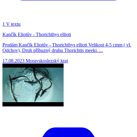
1
V textu
Kančík Eliotův - Thorichthys ellioti
Prodám Kančík Eliotův - Thorichthys ellioti Velikost 4-5 cmm ( vl.
Odchov), Druh příbuzný druhu Thorichtis meeki. ...
17.08.2023
Moravskoslezský kraj