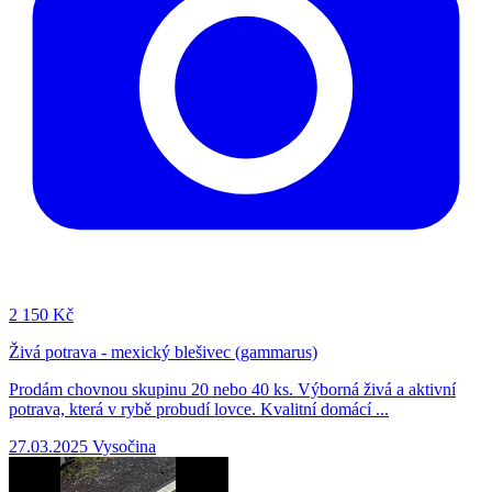
2
150 Kč
Živá potrava - mexický blešivec (gammarus)
Prodám chovnou skupinu 20 nebo 40 ks. Výborná živá a aktivní
potrava, která v rybě probudí lovce. Kvalitní domácí ...
27.03.2025
Vysočina