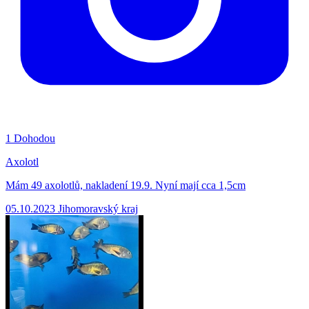
1
Dohodou
Axolotl
Mám 49 axolotlů, nakladení 19.9. Nyní mají cca 1,5cm
05.10.2023
Jihomoravský kraj