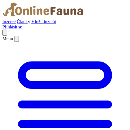
Inzerce
Články
Vložit inzerát
Přihlásit se
Menu