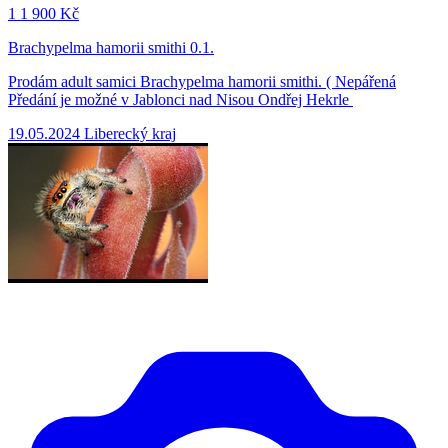
1
1 900 Kč
Brachypelma hamorii smithi 0.1.
Prodám adult samici Brachypelma hamorii smithi. ( Nepářená
Předání je možné v Jablonci nad Nisou Ondřej Hekrle
19.05.2024
Liberecký kraj