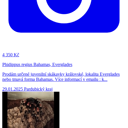
4
350 Kč
Phidippus regius Bahamas, Everglades
Prodám určené juvenilní skákavky královské, lokalita Everglades
nebo tmavá forma Bahamas. Více informací v emailu : k...
29.01.2025
Pardubický kraj