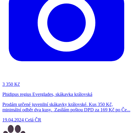
3
350 Kč
Phidipus regius Everglades, skákavka královská
Prodám určené juvenilní skákavky královské. Kus 350 Kč,
minimální odběr dva kusy. Zasílám poštou DPD za 169 Kč po Če...
19.04.2024
Celá ČR