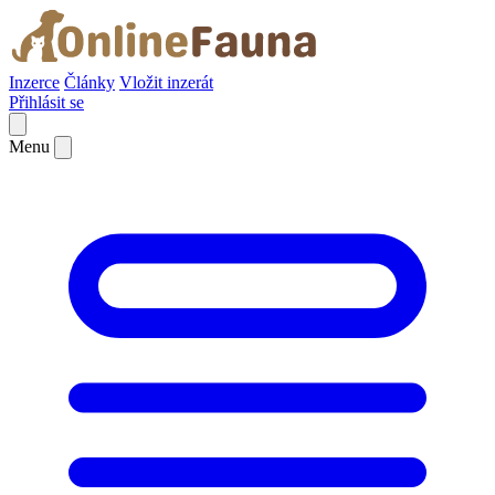
Inzerce
Články
Vložit inzerát
Přihlásit se
Menu