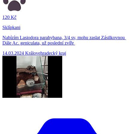
120 Kč
Sklípkani
Nabízím Lasiodora parahybana, 3/4 sv, mohu zaslat Zásilkovnou
Dále Ac. geniculata, už poslední zvíře
14.03.2024
Královehradecký kraj