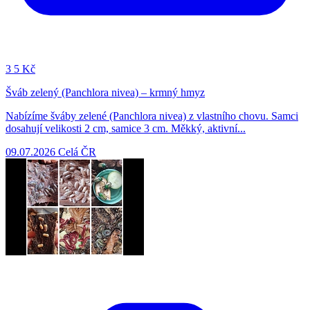
3
5 Kč
Šváb zelený (Panchlora nivea) – krmný hmyz
Nabízíme šváby zelené (Panchlora nivea) z vlastního chovu. Samci
dosahují velikosti 2 cm, samice 3 cm. Měkký, aktivní...
09.07.2026
Celá ČR