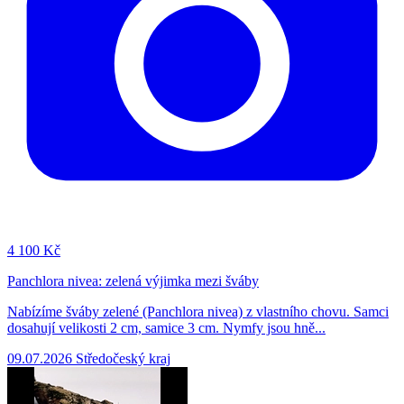
4
100 Kč
Panchlora nivea: zelená výjimka mezi šváby
Nabízíme šváby zelené (Panchlora nivea) z vlastního chovu. Samci
dosahují velikosti 2 cm, samice 3 cm. Nymfy jsou hně...
09.07.2026
Středočeský kraj