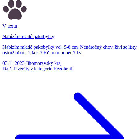
V textu
Nabízím mladé pakobylky
Nabízím mladé pakobylky vel. 5-8 cm. Nenáročný chov, živí se listy
ostružiníku. 1 kus 5 Kč, min.odběr 5 ks.
03.11.2023
Jihomoravský kraj
Další inzeráty z kategorie Bezobratlí