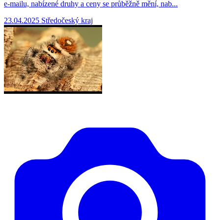
e-mailu, nabízené druhy a ceny se průběžně mění, nab...
23.04.2025
Středočeský kraj