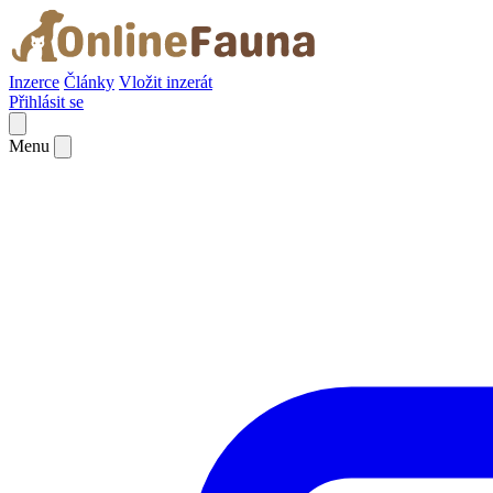
Inzerce
Články
Vložit inzerát
Přihlásit se
Menu