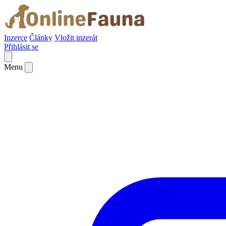
Inzerce
Články
Vložit inzerát
Přihlásit se
Menu