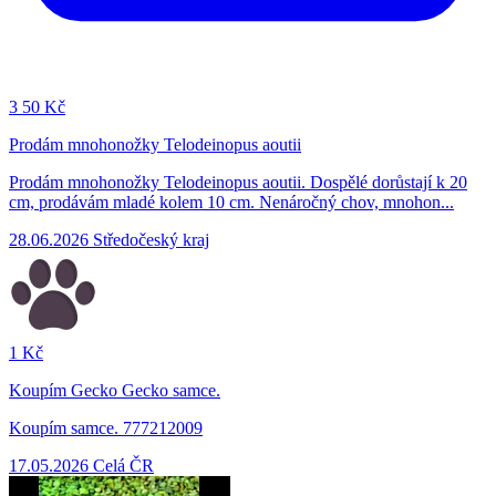
3
50 Kč
Prodám mnohonožky Telodeinopus aoutii
Prodám mnohonožky Telodeinopus aoutii. Dospělé dorůstají k 20
cm, prodávám mladé kolem 10 cm. Nenáročný chov, mnohon...
28.06.2026
Středočeský kraj
1 Kč
Koupím Gecko Gecko samce.
Koupím samce. 777212009
17.05.2026
Celá ČR