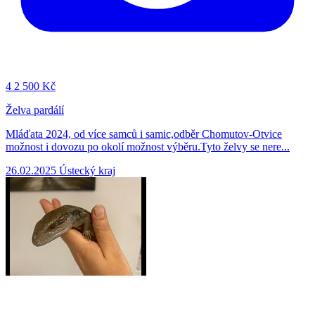
4
2 500 Kč
Želva pardálí
Mláďata 2024, od více samců i samic,odběr Chomutov-Otvice
možnost i dovozu po okolí možnost výběru.Tyto želvy se nere...
26.02.2025
Ústecký kraj