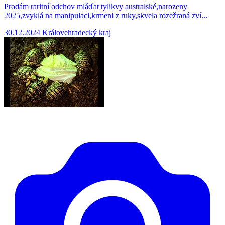
Prodám raritní odchov mláďat tylikvy australské,narozeny
2025,zvyklá na manipulaci,krmeni z ruky,skvela rozežraná zví...
30.12.2024
Královehradecký kraj