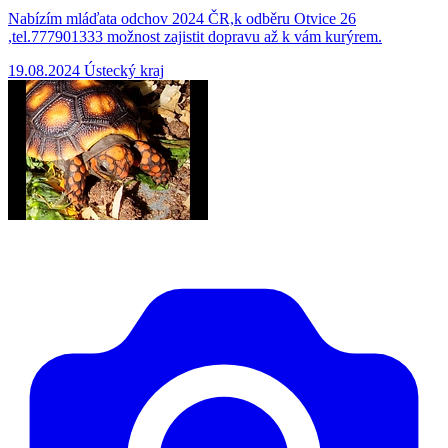
Nabízím mláďata odchov 2024 ČR,k odběru Otvice 26
,tel.777901333 možnost zajistit dopravu až k vám kurýrem.
19.08.2024
Ústecký kraj