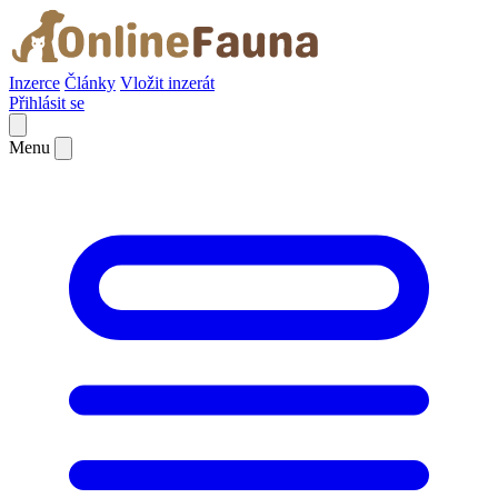
Inzerce
Články
Vložit inzerát
Přihlásit se
Menu