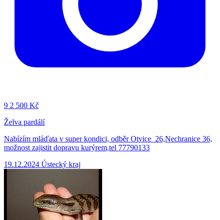
9
2 500 Kč
Želva pardálí
Nabízím mláďata v super kondici, odběr Otvice 26,Nechranice 36,
možnost zajistit dopravu kurýrem,tel 77790133
19.12.2024
Ústecký kraj