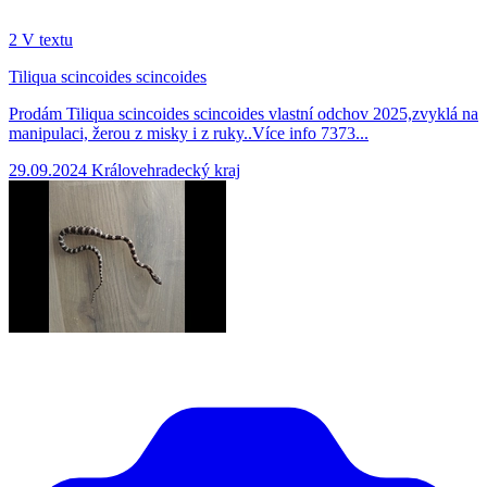
2
V textu
Tiliqua scincoides scincoides
Prodám Tiliqua scincoides scincoides vlastní odchov 2025,zvyklá na
manipulaci, žerou z misky i z ruky..Více info 7373...
29.09.2024
Královehradecký kraj