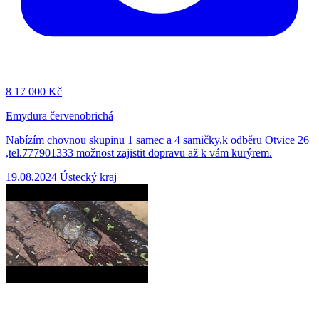
8
17 000 Kč
Emydura červenobrichá
Nabízím chovnou skupinu 1 samec a 4 samičky,k odběru Otvice 26
,tel.777901333 možnost zajistit dopravu až k vám kurýrem.
19.08.2024
Ústecký kraj