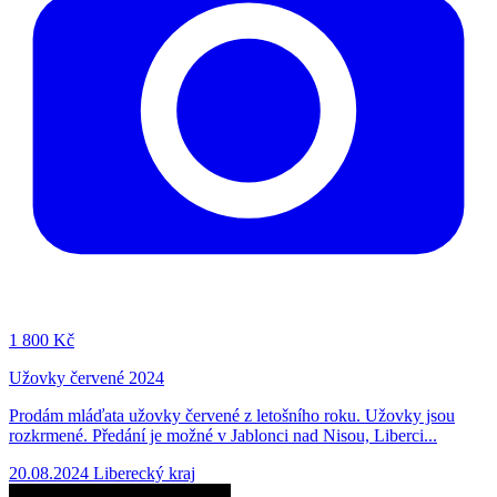
1
800 Kč
Užovky červené 2024
Prodám mláďata užovky červené z letošního roku. Užovky jsou
rozkrmené. Předání je možné v Jablonci nad Nisou, Liberci...
20.08.2024
Liberecký kraj