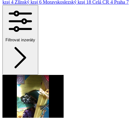
kraj
4
Zlínský kraj
6
Moravskoslezský kraj
18
Celá ČR
4
Praha
7
Filtrovat inzeráty