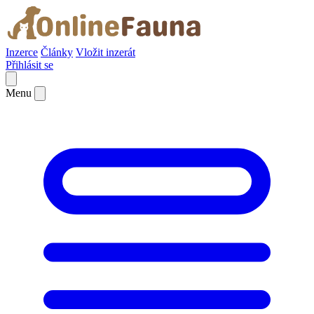
Inzerce
Články
Vložit inzerát
Přihlásit se
Menu