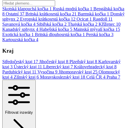
Skotská klapouchá kočka
1
Ruská modrá kočka
1
Bengálská kočka
8
Ostatní
37
Britská krátkosrstá kočka
21
Barmská kočka
1
Donský
sphynx
2
Evropská krátkosrstá kočka
12
Ocicat
1
Ragdoll
11
Savanová kočka
4
Sibiřská kočka
2
Thajská kočka
2
Kříženec
10
Kanadský sphynx
4
Habešská kočka
5
Mainská mývalí kočka
15
Exotická kočka
1
Britská dlouhosrstá kočka
1
Perská kočka
3
Kartouzská kočka
4
Kraj
Středočeský kraj
17
Jihočeský kraj
8
Plzeňský kraj
8
Karlovarský
kraj
3
Ústecký kraj
11
Liberecký kraj
7
Královehradecký kraj
8
Pardubický kraj
11
Vysočina
9
Jihomoravský kraj
25
Olomoucký
kraj
4
Zlínský kraj
6
Moravskoslezský kraj
18
Celá ČR
4
Praha
7
Filtrovat inzeráty