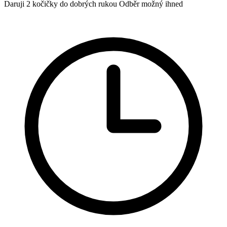
Daruji 2 kočičky do dobrých rukou Odběr možný ihned