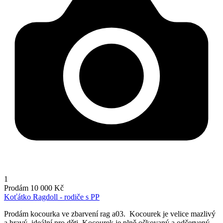
1
Prodám
10 000 Kč
Koťátko Ragdoll - rodiče s PP
Prodám kocourka ve zbarvení rag a03. Kocourek je velice mazlivý
a hravý, ideální pro děti. Kocourek je plně očkovaný a odčervený.