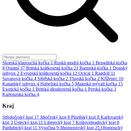
Skotská klapouchá kočka
1
Ruská modrá kočka
1
Bengálská kočka
8
Ostatní
37
Britská krátkosrstá kočka
21
Barmská kočka
1
Donský
sphynx
2
Evropská krátkosrstá kočka
12
Ocicat
1
Ragdoll
11
Savanová kočka
4
Sibiřská kočka
2
Thajská kočka
2
Kříženec
10
Kanadský sphynx
4
Habešská kočka
5
Mainská mývalí kočka
15
Exotická kočka
1
Britská dlouhosrstá kočka
1
Perská kočka
3
Kartouzská kočka
4
Kraj
Středočeský kraj
17
Jihočeský kraj
8
Plzeňský kraj
8
Karlovarský
kraj
3
Ústecký kraj
11
Liberecký kraj
7
Královehradecký kraj
8
Pardubický kraj
11
Vysočina
9
Jihomoravský kraj
25
Olomoucký