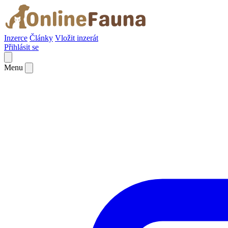
Inzerce
Články
Vložit inzerát
Přihlásit se
Menu