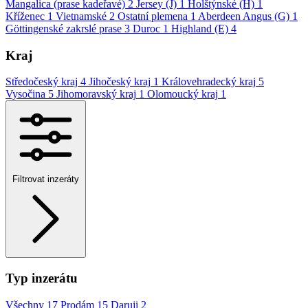
Mangalica (prase kadeřavé)
2
Jersey (J)
1
Holštýnské (H)
1
Kříženec
1
Vietnamské
2
Ostatní plemena
1
Aberdeen Angus (G)
1
Göttingenské zakrslé prase
3
Duroc
1
Highland (E)
4
Kraj
Středočeský kraj
4
Jihočeský kraj
1
Královehradecký kraj
5
Vysočina
5
Jihomoravský kraj
1
Olomoucký kraj
1
Filtrovat inzeráty
Typ inzerátu
Všechny
17
Prodám
15
Daruji
2