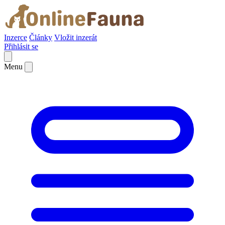
Inzerce
Články
Vložit inzerát
Přihlásit se
Menu