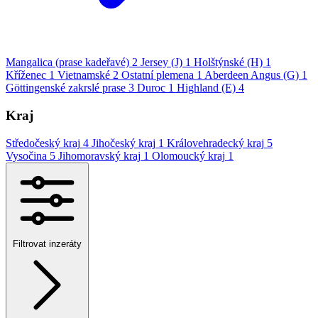
Mangalica (prase kadeřavé)
2
Jersey (J)
1
Holštýnské (H)
1
Kříženec
1
Vietnamské
2
Ostatní plemena
1
Aberdeen Angus (G)
1
Göttingenské zakrslé prase
3
Duroc
1
Highland (E)
4
Kraj
Středočeský kraj
4
Jihočeský kraj
1
Královehradecký kraj
5
Vysočina
5
Jihomoravský kraj
1
Olomoucký kraj
1
Filtrovat inzeráty