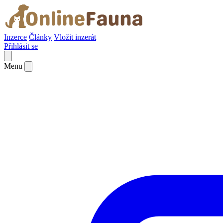
Inzerce
Články
Vložit inzerát
Přihlásit se
Menu