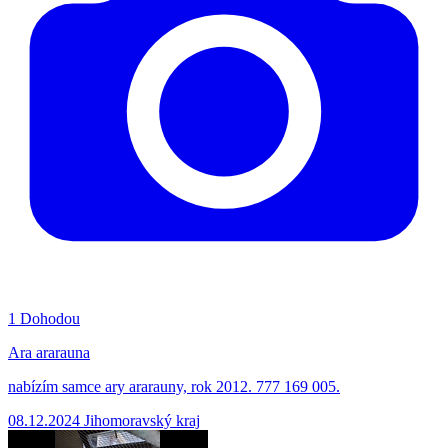
1
Dohodou
Ara ararauna
nabízím samce ary ararauny, rok 2012. 777 169 005.
08.12.2024
Jihomoravský kraj