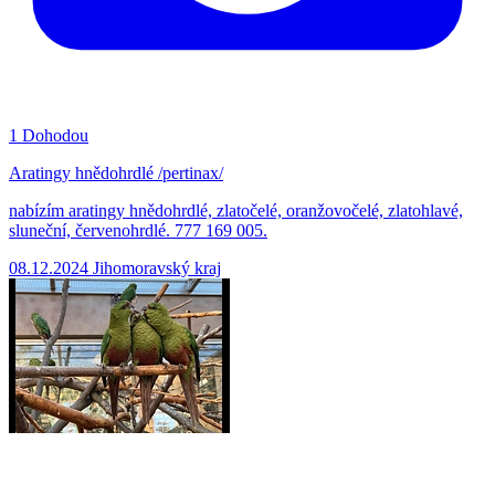
1
Dohodou
Aratingy hnědohrdlé /pertinax/
nabízím aratingy hnědohrdlé, zlatočelé, oranžovočelé, zlatohlavé,
sluneční, červenohrdlé. 777 169 005.
08.12.2024
Jihomoravský kraj