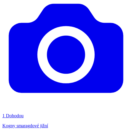
1
Dohodou
Kogny smaragdové jižní