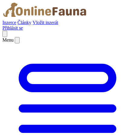
Inzerce
Články
Vložit inzerát
Přihlásit se
Menu