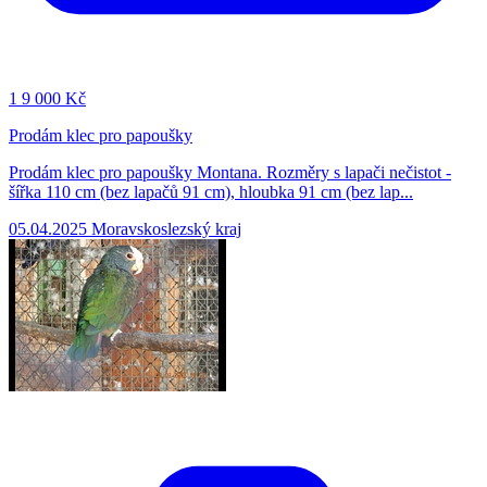
1
9 000 Kč
Prodám klec pro papoušky
Prodám klec pro papoušky Montana. Rozměry s lapači nečistot -
šířka 110 cm (bez lapačů 91 cm), hloubka 91 cm (bez lap...
05.04.2025
Moravskoslezský kraj