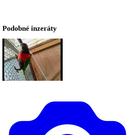
Podobné inzeráty