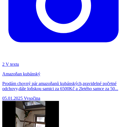
2
V textu
Amazoňan kubánský
Prodám chovný pár amazoňanů kubánských,pravidelné početné
odchovy,dále loňskou samici za 6500Kč a 2letého samce za 50...
05.01.2025
Vysočina