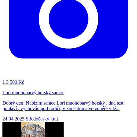
1
3 500 Kč
Lori mnohobarvý horský samec
Dobrý den, Nabízím samce Lori mnohobarvý horský , dna test
pohlaví , vychován pod rodiči, v zimě doma ve voliéře v lé...
24.04.2025
Středočeský kraj