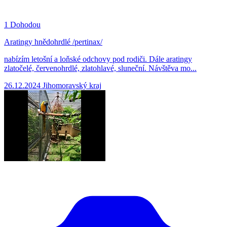
1
Dohodou
Aratingy hnědohrdlé /pertinax/
nabízím letošní a loňské odchovy pod rodiči. Dále aratingy
zlatočelé, červenohrdlé, zlatohlavé, sluneční. Návštěva mo...
26.12.2024
Jihomoravský kraj