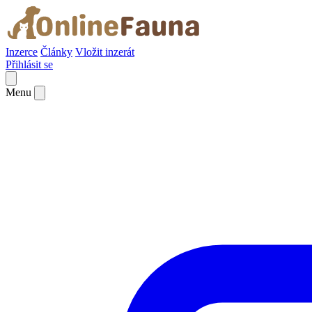
Inzerce
Články
Vložit inzerát
Přihlásit se
Menu