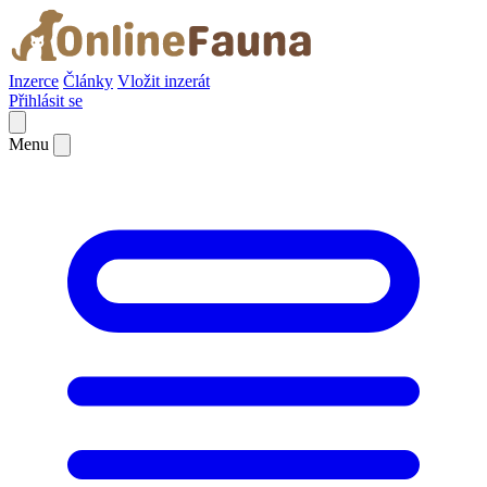
Inzerce
Články
Vložit inzerát
Přihlásit se
Menu