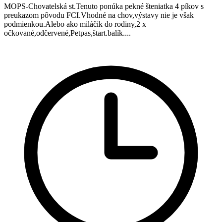
MOPS-Chovatelská st.Tenuto ponúka pekné šteniatka 4 píkov s
preukazom pôvodu FCI.Vhodné na chov,výstavy nie je však
podmienkou.Alebo ako miláčik do rodiny,2 x
očkované,odčervené,Petpas,štart.balík....