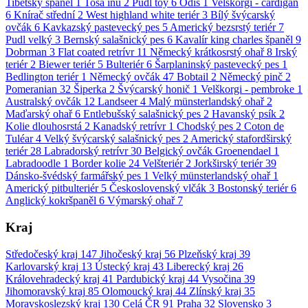
Tibetský španěl
1
Tosa inu
2
Pudl toy
6
Odis
1
Velškorgi - cardigan
6
Knírač střední
2
West highland white teriér
3
Bílý švýcarský
ovčák
6
Kavkazský pastevecký pes
5
Americký bezsrstý teriér
7
Pudl velký
3
Bernský salašnický pes
6
Kavalír king charles španěl
9
Dobrman
3
Flat coated retrívr
11
Německý krátkosrstý ohař
8
Irský
teriér
2
Biewer teriér
5
Bulteriér
6
Šarplaninský pastevecký pes
1
Bedlington teriér
1
Německý ovčák
47
Bobtail
2
Německý pinč
2
Pomeranian
32
Šiperka
2
Švýcarský honič
1
Velškorgi - pembroke
1
Australský ovčák
12
Landseer
4
Malý münsterlandský ohař
2
Maďarský ohař
6
Entlebušský salašnický pes
2
Havanský psík
2
Kolie dlouhosrstá
2
Kanadský retrívr
1
Chodský pes
2
Coton de
Tuléar
4
Velký švýcarský salašnický pes
2
Americký stafordširský
teriér
28
Labradorský retrívr
30
Belgický ovčák Groenendael
1
Labradoodle
1
Border kolie
24
Velšteriér
2
Jorkširský teriér
39
Dánsko-švédský farmářský pes
1
Velký münsterlandský ohař
1
Americký pitbulteriér
5
Československý vlčák
3
Bostonský teriér
6
Anglický kokršpaněl
6
Výmarský ohař
7
Kraj
Středočeský kraj
147
Jihočeský kraj
56
Plzeňský kraj
39
Karlovarský kraj
13
Ústecký kraj
43
Liberecký kraj
26
Královehradecký kraj
41
Pardubický kraj
44
Vysočina
39
Jihomoravský kraj
85
Olomoucký kraj
44
Zlínský kraj
35
Moravskoslezský kraj
130
Celá ČR
91
Praha
32
Slovensko
3