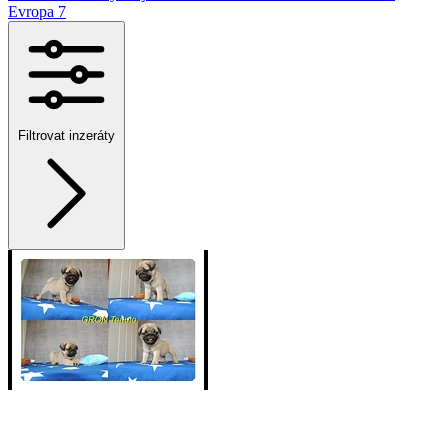
Evropa
7
Filtrovat inzeráty