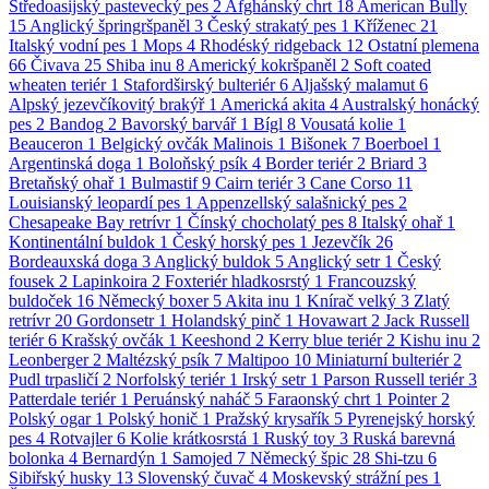
Středoasijský pastevecký pes
2
Afghánský chrt
18
American Bully
15
Anglický špringršpaněl
3
Český strakatý pes
1
Kříženec
21
Italský vodní pes
1
Mops
4
Rhodéský ridgeback
12
Ostatní plemena
66
Čivava
25
Shiba inu
8
Americký kokršpaněl
2
Soft coated
wheaten teriér
1
Stafordširský bulteriér
6
Aljašský malamut
6
Alpský jezevčíkovitý brakýř
1
Americká akita
4
Australský honácký
pes
2
Bandog
2
Bavorský barvář
1
Bígl
8
Vousatá kolie
1
Beauceron
1
Belgický ovčák Malinois
1
Bišonek
7
Boerboel
1
Argentinská doga
1
Boloňský psík
4
Border teriér
2
Briard
3
Bretaňský ohař
1
Bulmastif
9
Cairn teriér
3
Cane Corso
11
Louisianský leopardí pes
1
Appenzellský salašnický pes
2
Chesapeake Bay retrívr
1
Čínský chocholatý pes
8
Italský ohař
1
Kontinentální buldok
1
Český horský pes
1
Jezevčík
26
Bordeauxská doga
3
Anglický buldok
5
Anglický setr
1
Český
fousek
2
Lapinkoira
2
Foxteriér hladkosrstý
1
Francouzský
buldoček
16
Německý boxer
5
Akita inu
1
Knírač velký
3
Zlatý
retrívr
20
Gordonsetr
1
Holandský pinč
1
Hovawart
2
Jack Russell
teriér
6
Krašský ovčák
1
Keeshond
2
Kerry blue teriér
2
Kishu inu
2
Leonberger
2
Maltézský psík
7
Maltipoo
10
Miniaturní bulteriér
2
Pudl trpasličí
2
Norfolský teriér
1
Irský setr
1
Parson Russell teriér
3
Patterdale teriér
1
Peruánský naháč
5
Faraonský chrt
1
Pointer
2
Polský ogar
1
Polský honič
1
Pražský krysařík
5
Pyrenejský horský
pes
4
Rotvajler
6
Kolie krátkosrstá
1
Ruský toy
3
Ruská barevná
bolonka
4
Bernardýn
1
Samojed
7
Německý špic
28
Shi-tzu
6
Sibiřský husky
13
Slovenský čuvač
4
Moskevský strážní pes
1