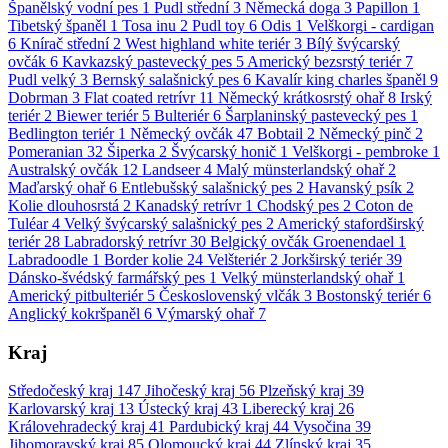
Španělský vodní pes
1
Pudl střední
3
Německá doga
3
Papillon
1
Tibetský španěl
1
Tosa inu
2
Pudl toy
6
Odis
1
Velškorgi - cardigan
6
Knírač střední
2
West highland white teriér
3
Bílý švýcarský
ovčák
6
Kavkazský pastevecký pes
5
Americký bezsrstý teriér
7
Pudl velký
3
Bernský salašnický pes
6
Kavalír king charles španěl
9
Dobrman
3
Flat coated retrívr
11
Německý krátkosrstý ohař
8
Irský
teriér
2
Biewer teriér
5
Bulteriér
6
Šarplaninský pastevecký pes
1
Bedlington teriér
1
Německý ovčák
47
Bobtail
2
Německý pinč
2
Pomeranian
32
Šiperka
2
Švýcarský honič
1
Velškorgi - pembroke
1
Australský ovčák
12
Landseer
4
Malý münsterlandský ohař
2
Maďarský ohař
6
Entlebušský salašnický pes
2
Havanský psík
2
Kolie dlouhosrstá
2
Kanadský retrívr
1
Chodský pes
2
Coton de
Tuléar
4
Velký švýcarský salašnický pes
2
Americký stafordširský
teriér
28
Labradorský retrívr
30
Belgický ovčák Groenendael
1
Labradoodle
1
Border kolie
24
Velšteriér
2
Jorkširský teriér
39
Dánsko-švédský farmářský pes
1
Velký münsterlandský ohař
1
Americký pitbulteriér
5
Československý vlčák
3
Bostonský teriér
6
Anglický kokršpaněl
6
Výmarský ohař
7
Kraj
Středočeský kraj
147
Jihočeský kraj
56
Plzeňský kraj
39
Karlovarský kraj
13
Ústecký kraj
43
Liberecký kraj
26
Královehradecký kraj
41
Pardubický kraj
44
Vysočina
39
Jihomoravský kraj
85
Olomoucký kraj
44
Zlínský kraj
35