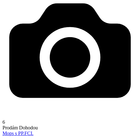
6
Prodám
Dohodou
Mops s PP.FCI.