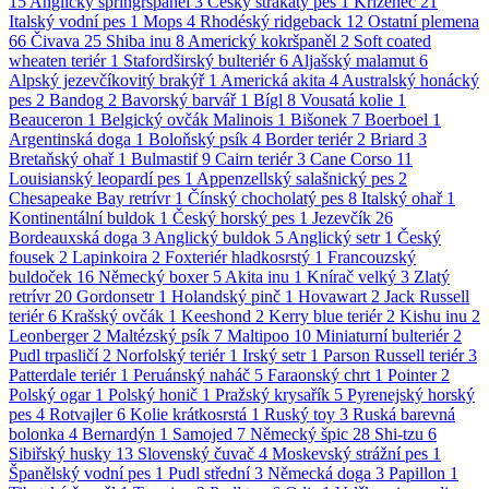
15
Anglický špringršpaněl
3
Český strakatý pes
1
Kříženec
21
Italský vodní pes
1
Mops
4
Rhodéský ridgeback
12
Ostatní plemena
66
Čivava
25
Shiba inu
8
Americký kokršpaněl
2
Soft coated
wheaten teriér
1
Stafordširský bulteriér
6
Aljašský malamut
6
Alpský jezevčíkovitý brakýř
1
Americká akita
4
Australský honácký
pes
2
Bandog
2
Bavorský barvář
1
Bígl
8
Vousatá kolie
1
Beauceron
1
Belgický ovčák Malinois
1
Bišonek
7
Boerboel
1
Argentinská doga
1
Boloňský psík
4
Border teriér
2
Briard
3
Bretaňský ohař
1
Bulmastif
9
Cairn teriér
3
Cane Corso
11
Louisianský leopardí pes
1
Appenzellský salašnický pes
2
Chesapeake Bay retrívr
1
Čínský chocholatý pes
8
Italský ohař
1
Kontinentální buldok
1
Český horský pes
1
Jezevčík
26
Bordeauxská doga
3
Anglický buldok
5
Anglický setr
1
Český
fousek
2
Lapinkoira
2
Foxteriér hladkosrstý
1
Francouzský
buldoček
16
Německý boxer
5
Akita inu
1
Knírač velký
3
Zlatý
retrívr
20
Gordonsetr
1
Holandský pinč
1
Hovawart
2
Jack Russell
teriér
6
Krašský ovčák
1
Keeshond
2
Kerry blue teriér
2
Kishu inu
2
Leonberger
2
Maltézský psík
7
Maltipoo
10
Miniaturní bulteriér
2
Pudl trpasličí
2
Norfolský teriér
1
Irský setr
1
Parson Russell teriér
3
Patterdale teriér
1
Peruánský naháč
5
Faraonský chrt
1
Pointer
2
Polský ogar
1
Polský honič
1
Pražský krysařík
5
Pyrenejský horský
pes
4
Rotvajler
6
Kolie krátkosrstá
1
Ruský toy
3
Ruská barevná
bolonka
4
Bernardýn
1
Samojed
7
Německý špic
28
Shi-tzu
6
Sibiřský husky
13
Slovenský čuvač
4
Moskevský strážní pes
1
Španělský vodní pes
1
Pudl střední
3
Německá doga
3
Papillon
1