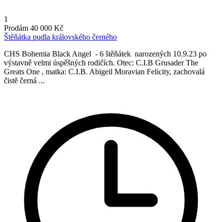
1
Prodám
40 000 Kč
Štěňátka pudla královského černého
CHS Bohemia Black Angel - 6 štěňátek narozených 10.9.23 po
výstavně velmi úspěšných rodičích. Otec: C.I.B Grusader The
Greats One , matka: C.I.B. Abigeil Moravian Felicity, zachovalá
čistě černá ...