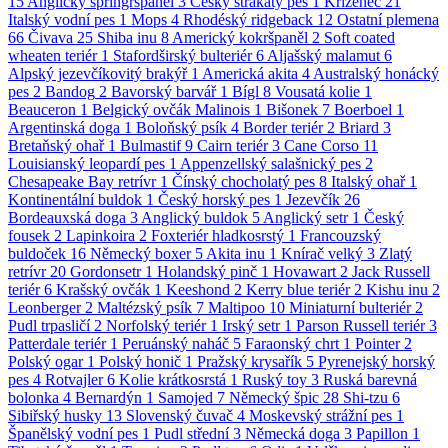
15
Anglický špringršpaněl
3
Český strakatý pes
1
Kříženec
21
Italský vodní pes
1
Mops
4
Rhodéský ridgeback
12
Ostatní plemena
66
Čivava
25
Shiba inu
8
Americký kokršpaněl
2
Soft coated
wheaten teriér
1
Stafordširský bulteriér
6
Aljašský malamut
6
Alpský jezevčíkovitý brakýř
1
Americká akita
4
Australský honácký
pes
2
Bandog
2
Bavorský barvář
1
Bígl
8
Vousatá kolie
1
Beauceron
1
Belgický ovčák Malinois
1
Bišonek
7
Boerboel
1
Argentinská doga
1
Boloňský psík
4
Border teriér
2
Briard
3
Bretaňský ohař
1
Bulmastif
9
Cairn teriér
3
Cane Corso
11
Louisianský leopardí pes
1
Appenzellský salašnický pes
2
Chesapeake Bay retrívr
1
Čínský chocholatý pes
8
Italský ohař
1
Kontinentální buldok
1
Český horský pes
1
Jezevčík
26
Bordeauxská doga
3
Anglický buldok
5
Anglický setr
1
Český
fousek
2
Lapinkoira
2
Foxteriér hladkosrstý
1
Francouzský
buldoček
16
Německý boxer
5
Akita inu
1
Knírač velký
3
Zlatý
retrívr
20
Gordonsetr
1
Holandský pinč
1
Hovawart
2
Jack Russell
teriér
6
Krašský ovčák
1
Keeshond
2
Kerry blue teriér
2
Kishu inu
2
Leonberger
2
Maltézský psík
7
Maltipoo
10
Miniaturní bulteriér
2
Pudl trpasličí
2
Norfolský teriér
1
Irský setr
1
Parson Russell teriér
3
Patterdale teriér
1
Peruánský naháč
5
Faraonský chrt
1
Pointer
2
Polský ogar
1
Polský honič
1
Pražský krysařík
5
Pyrenejský horský
pes
4
Rotvajler
6
Kolie krátkosrstá
1
Ruský toy
3
Ruská barevná
bolonka
4
Bernardýn
1
Samojed
7
Německý špic
28
Shi-tzu
6
Sibiřský husky
13
Slovenský čuvač
4
Moskevský strážní pes
1
Španělský vodní pes
1
Pudl střední
3
Německá doga
3
Papillon
1