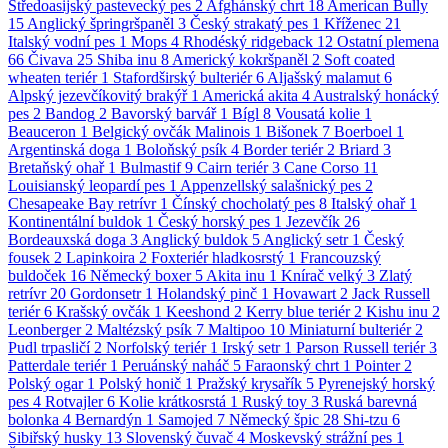
Středoasijský pastevecký pes
2
Afghánský chrt
18
American Bully
15
Anglický špringršpaněl
3
Český strakatý pes
1
Kříženec
21
Italský vodní pes
1
Mops
4
Rhodéský ridgeback
12
Ostatní plemena
66
Čivava
25
Shiba inu
8
Americký kokršpaněl
2
Soft coated
wheaten teriér
1
Stafordširský bulteriér
6
Aljašský malamut
6
Alpský jezevčíkovitý brakýř
1
Americká akita
4
Australský honácký
pes
2
Bandog
2
Bavorský barvář
1
Bígl
8
Vousatá kolie
1
Beauceron
1
Belgický ovčák Malinois
1
Bišonek
7
Boerboel
1
Argentinská doga
1
Boloňský psík
4
Border teriér
2
Briard
3
Bretaňský ohař
1
Bulmastif
9
Cairn teriér
3
Cane Corso
11
Louisianský leopardí pes
1
Appenzellský salašnický pes
2
Chesapeake Bay retrívr
1
Čínský chocholatý pes
8
Italský ohař
1
Kontinentální buldok
1
Český horský pes
1
Jezevčík
26
Bordeauxská doga
3
Anglický buldok
5
Anglický setr
1
Český
fousek
2
Lapinkoira
2
Foxteriér hladkosrstý
1
Francouzský
buldoček
16
Německý boxer
5
Akita inu
1
Knírač velký
3
Zlatý
retrívr
20
Gordonsetr
1
Holandský pinč
1
Hovawart
2
Jack Russell
teriér
6
Krašský ovčák
1
Keeshond
2
Kerry blue teriér
2
Kishu inu
2
Leonberger
2
Maltézský psík
7
Maltipoo
10
Miniaturní bulteriér
2
Pudl trpasličí
2
Norfolský teriér
1
Irský setr
1
Parson Russell teriér
3
Patterdale teriér
1
Peruánský naháč
5
Faraonský chrt
1
Pointer
2
Polský ogar
1
Polský honič
1
Pražský krysařík
5
Pyrenejský horský
pes
4
Rotvajler
6
Kolie krátkosrstá
1
Ruský toy
3
Ruská barevná
bolonka
4
Bernardýn
1
Samojed
7
Německý špic
28
Shi-tzu
6
Sibiřský husky
13
Slovenský čuvač
4
Moskevský strážní pes
1