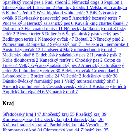
Španělský vodní pes
1
Pudl střední
3
Německá doga
3
Papillon
1
Tibetský španěl
1
Tosa inu
2
Pudl toy
6
Odis
1
Velškorgi - cardigan
6
Knírač střední
2
West highland white teriér
3
Bílý švýcarský
ovčák
6
Kavkazský pastevecký pes
5
Americký bezsrstý teriér
7
Pudl velký
3
Bernský salašnický pes
6
Kavalír king charles španěl
7
Dobrman
3
Flat coated retrívr
11
Německý krátkosrstý ohař
8
Irský
teriér
2
Biewer teriér
5
Bulteriér
6
Šarplaninský pastevecký pes
1
Bedlington teriér
1
Německý ovčák
47
Bobtail
2
Německý pinč
2
Pomeranian
32
Šiperka
2
Švýcarský honič
1
Velškorgi - pembroke
1
Australský ovčák
12
Landseer
4
Malý münsterlandský ohař
2
Maďarský ohař
6
Entlebušský salašnický pes
2
Havanský psík
2
Kolie dlouhosrstá
2
Kanadský retrívr
1
Chodský pes
2
Coton de
Tuléar
4
Velký švýcarský salašnický pes
2
Americký stafordširský
teriér
28
Labradorský retrívr
30
Belgický ovčák Groenendael
1
Labradoodle
1
Border kolie
24
Velšteriér
2
Jorkširský teriér
38
Dánsko-švédský farmářský pes
1
Velký münsterlandský ohař
1
Americký pitbulteriér
5
Československý vlčák
3
Bostonský teriér
6
Anglický kokršpaněl
6
Výmarský ohař
7
Kraj
Středočeský kraj
147
Jihočeský kraj
55
Plzeňský kraj
39
Karlovarský kraj
13
Ústecký kraj
43
Liberecký kraj
26
Královehradecký kraj
41
Pardubický kraj
44
Vysočina
39
Jihomoravský kraj
84
Olomoucký kraj
44
Zlínský kraj
35