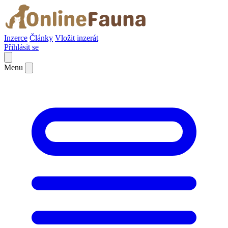
Inzerce
Články
Vložit inzerát
Přihlásit se
Menu