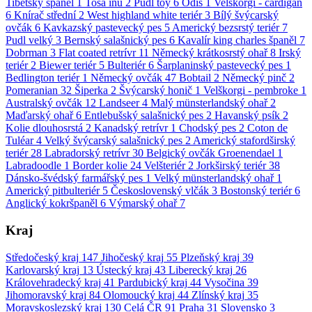
Tibetský španěl
1
Tosa inu
2
Pudl toy
6
Odis
1
Velškorgi - cardigan
6
Knírač střední
2
West highland white teriér
3
Bílý švýcarský
ovčák
6
Kavkazský pastevecký pes
5
Americký bezsrstý teriér
7
Pudl velký
3
Bernský salašnický pes
6
Kavalír king charles španěl
7
Dobrman
3
Flat coated retrívr
11
Německý krátkosrstý ohař
8
Irský
teriér
2
Biewer teriér
5
Bulteriér
6
Šarplaninský pastevecký pes
1
Bedlington teriér
1
Německý ovčák
47
Bobtail
2
Německý pinč
2
Pomeranian
32
Šiperka
2
Švýcarský honič
1
Velškorgi - pembroke
1
Australský ovčák
12
Landseer
4
Malý münsterlandský ohař
2
Maďarský ohař
6
Entlebušský salašnický pes
2
Havanský psík
2
Kolie dlouhosrstá
2
Kanadský retrívr
1
Chodský pes
2
Coton de
Tuléar
4
Velký švýcarský salašnický pes
2
Americký stafordširský
teriér
28
Labradorský retrívr
30
Belgický ovčák Groenendael
1
Labradoodle
1
Border kolie
24
Velšteriér
2
Jorkširský teriér
38
Dánsko-švédský farmářský pes
1
Velký münsterlandský ohař
1
Americký pitbulteriér
5
Československý vlčák
3
Bostonský teriér
6
Anglický kokršpaněl
6
Výmarský ohař
7
Kraj
Středočeský kraj
147
Jihočeský kraj
55
Plzeňský kraj
39
Karlovarský kraj
13
Ústecký kraj
43
Liberecký kraj
26
Královehradecký kraj
41
Pardubický kraj
44
Vysočina
39
Jihomoravský kraj
84
Olomoucký kraj
44
Zlínský kraj
35
Moravskoslezský kraj
130
Celá ČR
91
Praha
31
Slovensko
3