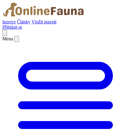
Inzerce
Články
Vložit inzerát
Přihlásit se
Menu