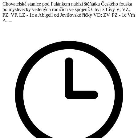
Chovatelská stanice pod Palánkem nabízí štěňátka Českého fouska
po myslivecky vedených rodičích ve spojení: Chyr z Lívy V; VZ,
PZ, VP, LZ - 1c a Abigeil od Jevišovské říčky VD; ZV, PZ - 1c Vrh
A. ...