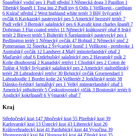
Španělský vodní pes
1
Pudl střední
3
Německá doga
3
Papillon
1
Tibetský španěl
1
Tosa inu
2
Pudl toy
6
Odis
1
Velškorgi - cardigan
6
Knírač střední
2
West highland white teriér
3
Bílý švýcarský
ovčák
6
Kavkazský pastevecký pes
5
Americký bezsrstý teriér
7
Pudl velký
3
Bernský salašnický pes
6
Kavalír king charles španěl
7
Dobrman
3
Flat coated retrívr
11
Německý krátkosrstý ohař
8
Irský
teriér
2
Biewer teriér
5
Bulteriér
6
Šarplaninský pastevecký pes
1
Bedlington teriér
1
Německý ovčák
47
Bobtail
2
Německý pinč
2
Pomeranian
32
Šiperka
2
Švýcarský honič
1
Velškorgi - pembroke
1
Australský ovčák
12
Landseer
4
Malý münsterlandský ohař
2
Maďarský ohař
6
Entlebušský salašnický pes
2
Havanský psík
2
Kolie dlouhosrstá
2
Kanadský retrívr
1
Chodský pes
2
Coton de
Tuléar
4
Velký švýcarský salašnický pes
2
Americký stafordširský
teriér
28
Labradorský retrívr
30
Belgický ovčák Groenendael
1
Labradoodle
1
Border kolie
24
Velšteriér
2
Jorkširský teriér
38
Dánsko-švédský farmářský pes
1
Velký münsterlandský ohař
1
Americký pitbulteriér
5
Československý vlčák
3
Bostonský teriér
6
Anglický kokršpaněl
6
Výmarský ohař
7
Kraj
Středočeský kraj
147
Jihočeský kraj
55
Plzeňský kraj
39
Karlovarský kraj
13
Ústecký kraj
43
Liberecký kraj
26
Královehradecký kraj
41
Pardubický kraj
44
Vysočina
39
Jihomoravský kraj
84
Olomoucký kraj
44
Zlínský kraj
35