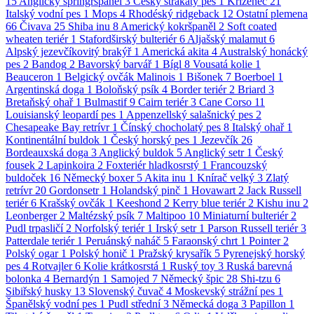
15
Anglický špringršpaněl
3
Český strakatý pes
1
Kříženec
21
Italský vodní pes
1
Mops
4
Rhodéský ridgeback
12
Ostatní plemena
66
Čivava
25
Shiba inu
8
Americký kokršpaněl
2
Soft coated
wheaten teriér
1
Stafordširský bulteriér
6
Aljašský malamut
6
Alpský jezevčíkovitý brakýř
1
Americká akita
4
Australský honácký
pes
2
Bandog
2
Bavorský barvář
1
Bígl
8
Vousatá kolie
1
Beauceron
1
Belgický ovčák Malinois
1
Bišonek
7
Boerboel
1
Argentinská doga
1
Boloňský psík
4
Border teriér
2
Briard
3
Bretaňský ohař
1
Bulmastif
9
Cairn teriér
3
Cane Corso
11
Louisianský leopardí pes
1
Appenzellský salašnický pes
2
Chesapeake Bay retrívr
1
Čínský chocholatý pes
8
Italský ohař
1
Kontinentální buldok
1
Český horský pes
1
Jezevčík
26
Bordeauxská doga
3
Anglický buldok
5
Anglický setr
1
Český
fousek
2
Lapinkoira
2
Foxteriér hladkosrstý
1
Francouzský
buldoček
16
Německý boxer
5
Akita inu
1
Knírač velký
3
Zlatý
retrívr
20
Gordonsetr
1
Holandský pinč
1
Hovawart
2
Jack Russell
teriér
6
Krašský ovčák
1
Keeshond
2
Kerry blue teriér
2
Kishu inu
2
Leonberger
2
Maltézský psík
7
Maltipoo
10
Miniaturní bulteriér
2
Pudl trpasličí
2
Norfolský teriér
1
Irský setr
1
Parson Russell teriér
3
Patterdale teriér
1
Peruánský naháč
5
Faraonský chrt
1
Pointer
2
Polský ogar
1
Polský honič
1
Pražský krysařík
5
Pyrenejský horský
pes
4
Rotvajler
6
Kolie krátkosrstá
1
Ruský toy
3
Ruská barevná
bolonka
4
Bernardýn
1
Samojed
7
Německý špic
28
Shi-tzu
6
Sibiřský husky
13
Slovenský čuvač
4
Moskevský strážní pes
1
Španělský vodní pes
1
Pudl střední
3
Německá doga
3
Papillon
1