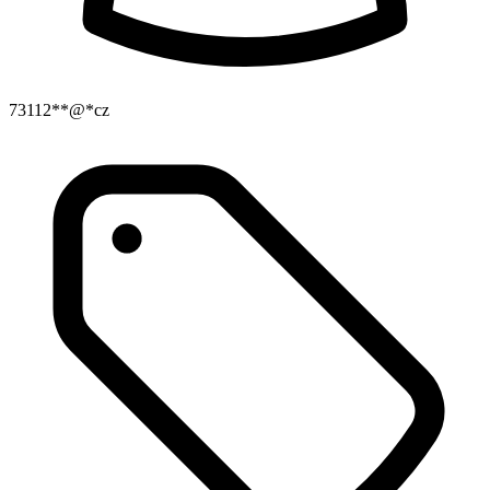
73112**@*cz