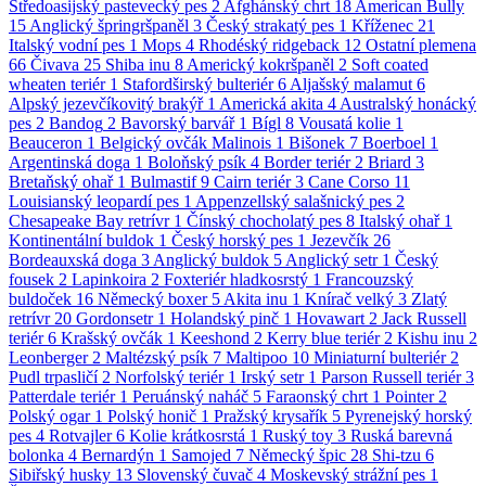
Středoasijský pastevecký pes
2
Afghánský chrt
18
American Bully
15
Anglický špringršpaněl
3
Český strakatý pes
1
Kříženec
21
Italský vodní pes
1
Mops
4
Rhodéský ridgeback
12
Ostatní plemena
66
Čivava
25
Shiba inu
8
Americký kokršpaněl
2
Soft coated
wheaten teriér
1
Stafordširský bulteriér
6
Aljašský malamut
6
Alpský jezevčíkovitý brakýř
1
Americká akita
4
Australský honácký
pes
2
Bandog
2
Bavorský barvář
1
Bígl
8
Vousatá kolie
1
Beauceron
1
Belgický ovčák Malinois
1
Bišonek
7
Boerboel
1
Argentinská doga
1
Boloňský psík
4
Border teriér
2
Briard
3
Bretaňský ohař
1
Bulmastif
9
Cairn teriér
3
Cane Corso
11
Louisianský leopardí pes
1
Appenzellský salašnický pes
2
Chesapeake Bay retrívr
1
Čínský chocholatý pes
8
Italský ohař
1
Kontinentální buldok
1
Český horský pes
1
Jezevčík
26
Bordeauxská doga
3
Anglický buldok
5
Anglický setr
1
Český
fousek
2
Lapinkoira
2
Foxteriér hladkosrstý
1
Francouzský
buldoček
16
Německý boxer
5
Akita inu
1
Knírač velký
3
Zlatý
retrívr
20
Gordonsetr
1
Holandský pinč
1
Hovawart
2
Jack Russell
teriér
6
Krašský ovčák
1
Keeshond
2
Kerry blue teriér
2
Kishu inu
2
Leonberger
2
Maltézský psík
7
Maltipoo
10
Miniaturní bulteriér
2
Pudl trpasličí
2
Norfolský teriér
1
Irský setr
1
Parson Russell teriér
3
Patterdale teriér
1
Peruánský naháč
5
Faraonský chrt
1
Pointer
2
Polský ogar
1
Polský honič
1
Pražský krysařík
5
Pyrenejský horský
pes
4
Rotvajler
6
Kolie krátkosrstá
1
Ruský toy
3
Ruská barevná
bolonka
4
Bernardýn
1
Samojed
7
Německý špic
28
Shi-tzu
6
Sibiřský husky
13
Slovenský čuvač
4
Moskevský strážní pes
1