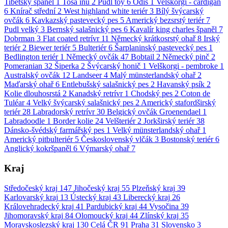
Tibetský španěl
1
Tosa inu
2
Pudl toy
6
Odis
1
Velškorgi - cardigan
6
Knírač střední
2
West highland white teriér
3
Bílý švýcarský
ovčák
6
Kavkazský pastevecký pes
5
Americký bezsrstý teriér
7
Pudl velký
3
Bernský salašnický pes
6
Kavalír king charles španěl
7
Dobrman
3
Flat coated retrívr
11
Německý krátkosrstý ohař
8
Irský
teriér
2
Biewer teriér
5
Bulteriér
6
Šarplaninský pastevecký pes
1
Bedlington teriér
1
Německý ovčák
47
Bobtail
2
Německý pinč
2
Pomeranian
32
Šiperka
2
Švýcarský honič
1
Velškorgi - pembroke
1
Australský ovčák
12
Landseer
4
Malý münsterlandský ohař
2
Maďarský ohař
6
Entlebušský salašnický pes
2
Havanský psík
2
Kolie dlouhosrstá
2
Kanadský retrívr
1
Chodský pes
2
Coton de
Tuléar
4
Velký švýcarský salašnický pes
2
Americký stafordširský
teriér
28
Labradorský retrívr
30
Belgický ovčák Groenendael
1
Labradoodle
1
Border kolie
24
Velšteriér
2
Jorkširský teriér
38
Dánsko-švédský farmářský pes
1
Velký münsterlandský ohař
1
Americký pitbulteriér
5
Československý vlčák
3
Bostonský teriér
6
Anglický kokršpaněl
6
Výmarský ohař
7
Kraj
Středočeský kraj
147
Jihočeský kraj
55
Plzeňský kraj
39
Karlovarský kraj
13
Ústecký kraj
43
Liberecký kraj
26
Královehradecký kraj
41
Pardubický kraj
44
Vysočina
39
Jihomoravský kraj
84
Olomoucký kraj
44
Zlínský kraj
35
Moravskoslezský kraj
130
Celá ČR
91
Praha
31
Slovensko
3