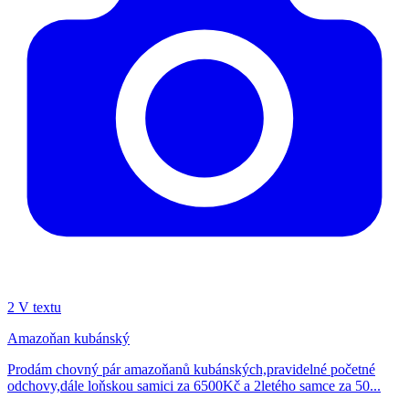
2
V textu
Amazoňan kubánský
Prodám chovný pár amazoňanů kubánských,pravidelné početné
odchovy,dále loňskou samici za 6500Kč a 2letého samce za 50...