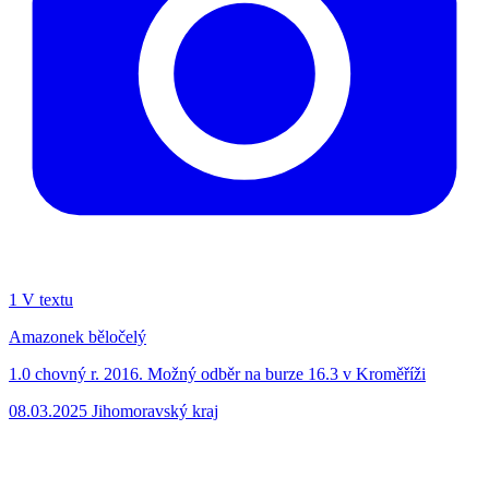
1
V textu
Amazonek běločelý
1.0 chovný r. 2016. Možný odběr na burze 16.3 v Kroměříži
08.03.2025
Jihomoravský kraj