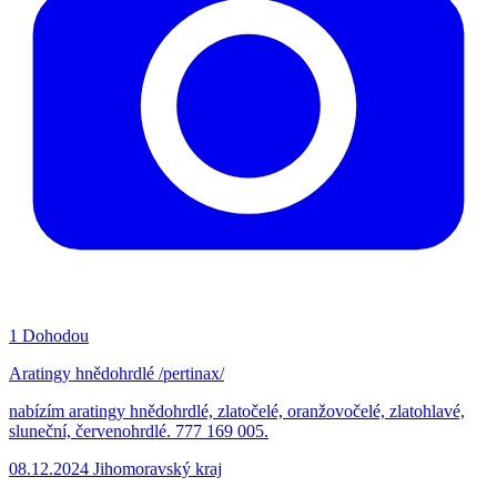
1
Dohodou
Aratingy hnědohrdlé /pertinax/
nabízím aratingy hnědohrdlé, zlatočelé, oranžovočelé, zlatohlavé,
sluneční, červenohrdlé. 777 169 005.
08.12.2024
Jihomoravský kraj