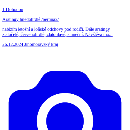
1
Dohodou
Aratingy hnědohrdlé /pertinax/
nabízím letošní a loňské odchovy pod rodiči. Dále aratingy
zlatočelé, červenohrdlé, zlatohlavé, sluneční. Návštěva mo...
26.12.2024
Jihomoravský kraj