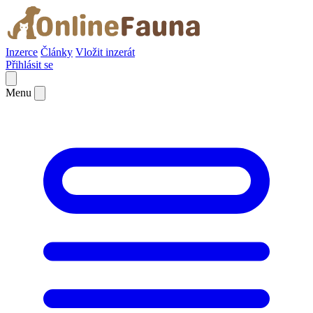
Inzerce
Články
Vložit inzerát
Přihlásit se
Menu