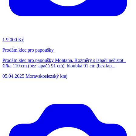
1
9 000 Kč
Prodám klec pro papoušky
Prodám klec pro papoušky Montana. Rozměry s lapači nečistot -
šířka 110 cm (bez lapačů 91 cm), hloubka 91 cm (bez lap...
05.04.2025
Moravskoslezský kraj