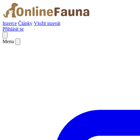
Inzerce
Články
Vložit inzerát
Přihlásit se
Menu