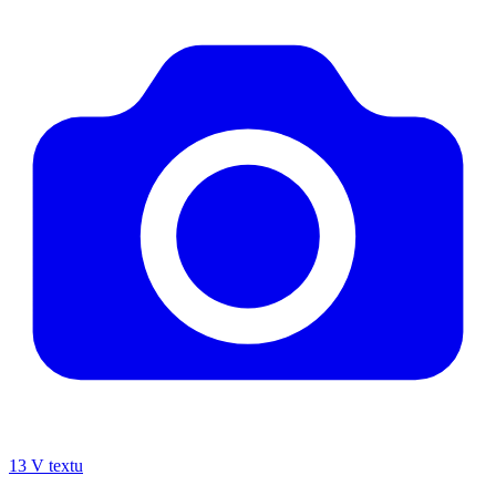
13
V textu