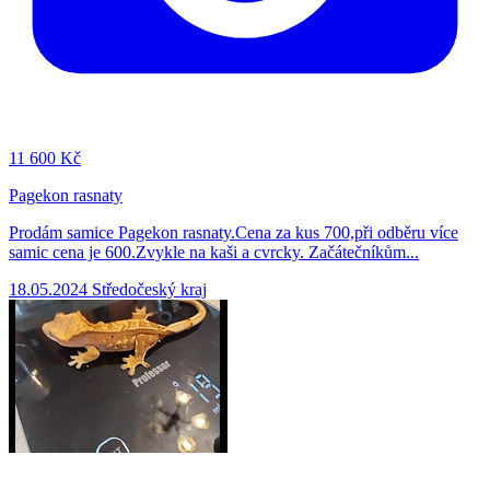
11
600 Kč
Pagekon rasnaty
Prodám samice Pagekon rasnaty.Cena za kus 700,při odběru více
samic cena je 600.Zvykle na kaši a cvrcky. Začátečníkům...
18.05.2024
Středočeský kraj