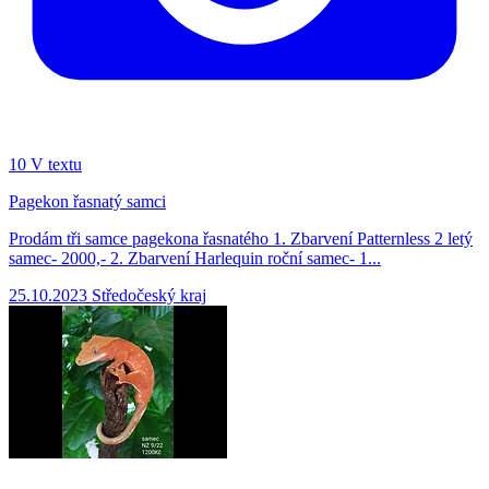
10
V textu
Pagekon řasnatý samci
Prodám tři samce pagekona řasnatého 1. Zbarvení Patternless 2 letý
samec- 2000,- 2. Zbarvení Harlequin roční samec- 1...
25.10.2023
Středočeský kraj