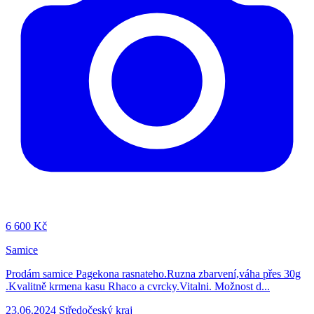
6
600 Kč
Samice
Prodám samice Pagekona rasnateho.Ruzna zbarvení,váha přes 30g
.Kvalitně krmena kasu Rhaco a cvrcky.Vitalni. Možnost d...
23.06.2024
Středočeský kraj