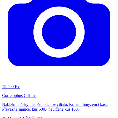
15
500 Kč
Correlophus Ciliatus
Nabízím loňský i letošní odchov ciliatu. Krmeni hmyzem i kaší.
Převážně samice. kus 500,- neurčene kus 100.-