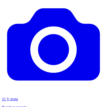
21
V textu