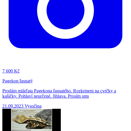
7
600 Kč
Pagekon řasnatý
Prodám mláďata Pagekona řasnatého. Rozkrmeni na cvrčky a
kašičky. Pohlaví neurčené. Jihlava. Prosím sms
21.09.2023
Vysočina