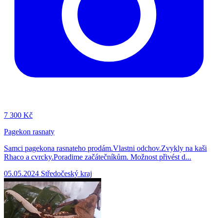
7
300 Kč
Pagekon rasnaty
Samci pagekona rasnateho prodám.Vlastni odchov.Zvykly na kaši
Rhaco a cvrcky.Poradime začátečníkům. Možnost přivést d...
05.05.2024
Středočeský kraj