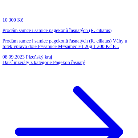
10
300 Kč
Prodám samce i samice pagekonů řasnatých (R. ciliatus)
Prodám samce i samice pagekonů řasnatých (R. ciliatus) Váhy u
fotek vpravo dole F=samice M=samec F1 26g 1 200 Kč F...
08.09.2023
Plzeňský kraj
Další inzeráty z kategorie Pagekon řasnatý