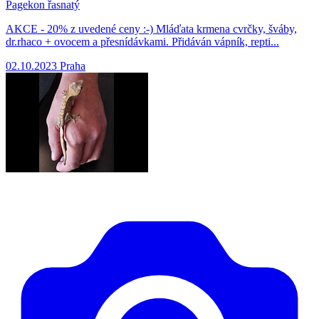
Pagekon řasnatý
AKCE - 20% z uvedené ceny :-) Mláďata krmena cvrčky, šváby,
dr.rhaco + ovocem a přesnídávkami. Přidáván vápník, repti...
02.10.2023
Praha