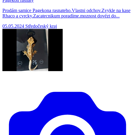
Pagekon rasnaty
Prodám samice Pagekona rasnateho.Vlastni odchov.Zvykle na kase
Rhaco a cvrcky.Zacatecnikum poradíme.moznost dovézt do...
05.05.2024
Středočeský kraj