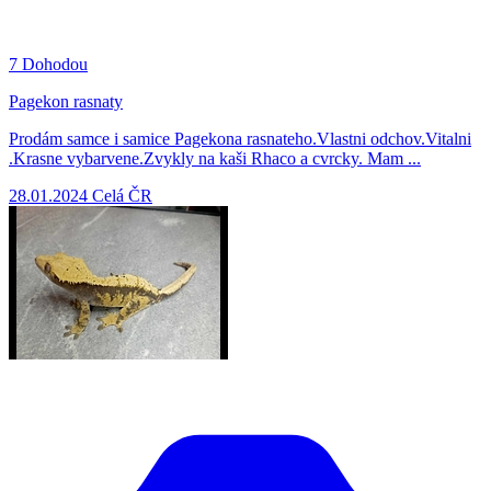
7
Dohodou
Pagekon rasnaty
Prodám samce i samice Pagekona rasnateho.Vlastni odchov.Vitalni
.Krasne vybarvene.Zvykly na kaši Rhaco a cvrcky. Mam ...
28.01.2024
Celá ČR