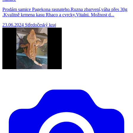
Prodám samice Pagekona rasnateho.Ruzna zbarvení,váha přes 30g
.Kvalitně krmena kasu Rhaco a cvrcky.Vitalni. Možnost d...
23.06.2024
Středočeský kraj