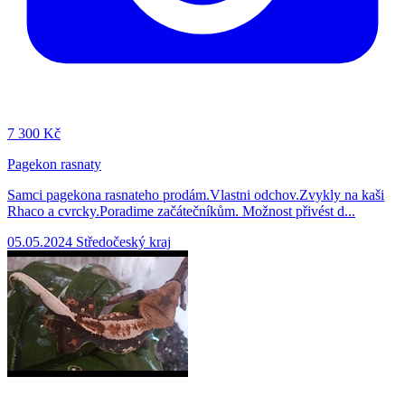
7
300 Kč
Pagekon rasnaty
Samci pagekona rasnateho prodám.Vlastni odchov.Zvykly na kaši
Rhaco a cvrcky.Poradime začátečníkům. Možnost přivést d...
05.05.2024
Středočeský kraj