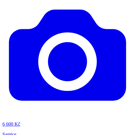
6
600 Kč
Samice