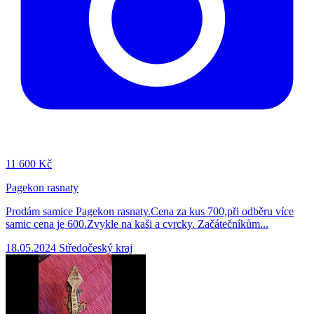
11
600 Kč
Pagekon rasnaty
Prodám samice Pagekon rasnaty.Cena za kus 700,při odběru více
samic cena je 600.Zvykle na kaši a cvrcky. Začátečníkům...
18.05.2024
Středočeský kraj