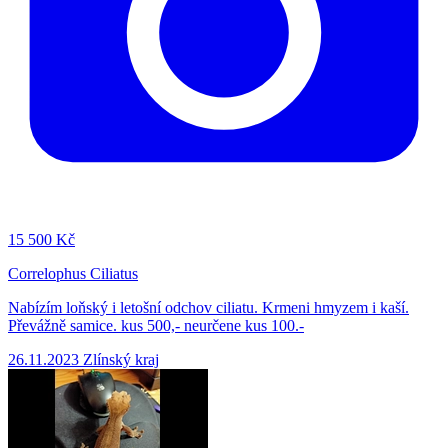
15
500 Kč
Correlophus Ciliatus
Nabízím loňský i letošní odchov ciliatu. Krmeni hmyzem i kaší.
Převážně samice. kus 500,- neurčene kus 100.-
26.11.2023
Zlínský kraj