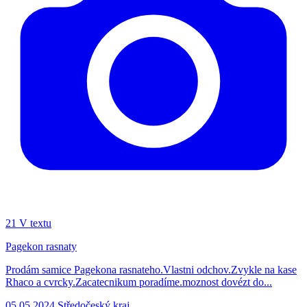
21
V textu
Pagekon rasnaty
Prodám samice Pagekona rasnateho.Vlastni odchov.Zvykle na kase
Rhaco a cvrcky.Zacatecnikum poradíme.moznost dovézt do...
05.05.2024
Středočeský kraj