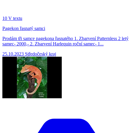
10
V textu
Pagekon řasnatý samci
Prodám tři samce pagekona řasnatého 1. Zbarvení Patternless 2 letý
samec- 2000,- 2. Zbarvení Harlequin roční samec- 1...
25.10.2023
Středočeský kraj