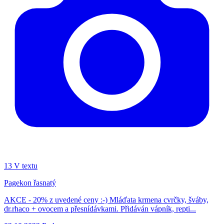
13
V textu
Pagekon řasnatý
AKCE - 20% z uvedené ceny :-) Mláďata krmena cvrčky, šváby,
dr.rhaco + ovocem a přesnídávkami. Přidáván vápník, repti...