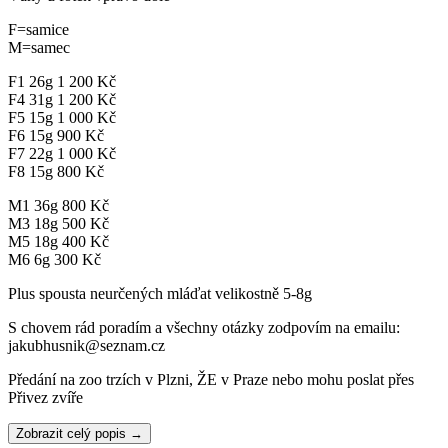
F=samice
M=samec
F1 26g 1 200 Kč
F4 31g 1 200 Kč
F5 15g 1 000 Kč
F6 15g 900 Kč
F7 22g 1 000 Kč
F8 15g 800 Kč
M1 36g 800 Kč
M3 18g 500 Kč
M5 18g 400 Kč
M6 6g 300 Kč
Plus spousta neurčených mláďat velikostně 5-8g
S chovem rád poradím a všechny otázky zodpovím na emailu:
jakubhusnik@seznam.cz
Předání na zoo trzích v Plzni, ŽE v Praze nebo mohu poslat přes
Přivez zvíře
Zobrazit celý popis →