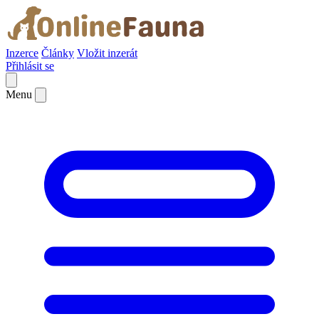
Inzerce
Články
Vložit inzerát
Přihlásit se
Menu