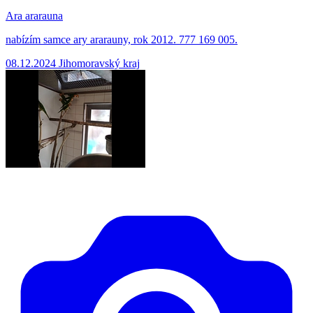
Ara ararauna
nabízím samce ary ararauny, rok 2012. 777 169 005.
08.12.2024
Jihomoravský kraj