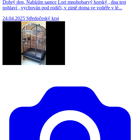
Dobrý den, Nabízím samce Lori mnohobarvý horský , dna test
pohlaví , vychován pod rodiči, v zimě doma ve voliéře v lé...
24.04.2025
Středočeský kraj