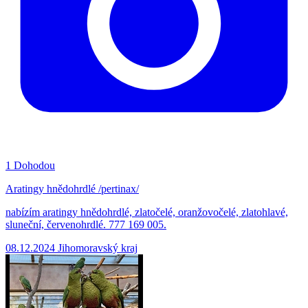
1
Dohodou
Aratingy hnědohrdlé /pertinax/
nabízím aratingy hnědohrdlé, zlatočelé, oranžovočelé, zlatohlavé,
sluneční, červenohrdlé. 777 169 005.
08.12.2024
Jihomoravský kraj