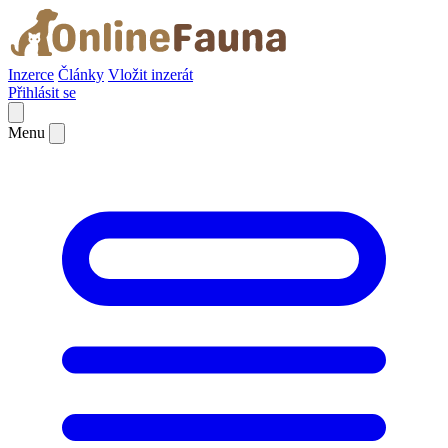
Inzerce
Články
Vložit inzerát
Přihlásit se
Menu