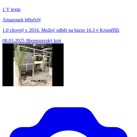
1
V textu
Amazonek běločelý
1.0 chovný r. 2016. Možný odběr na burze 16.3 v Kroměříži
08.03.2025
Jihomoravský kraj