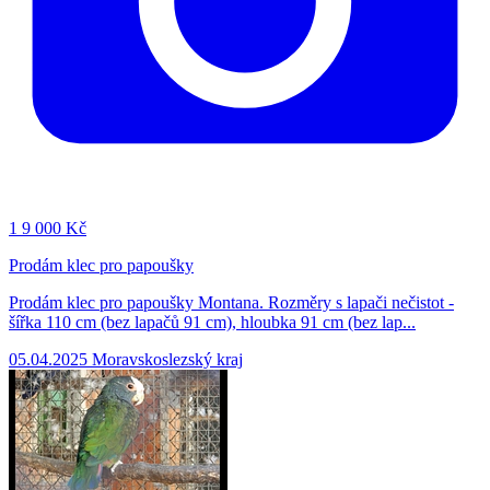
1
9 000 Kč
Prodám klec pro papoušky
Prodám klec pro papoušky Montana. Rozměry s lapači nečistot -
šířka 110 cm (bez lapačů 91 cm), hloubka 91 cm (bez lap...
05.04.2025
Moravskoslezský kraj