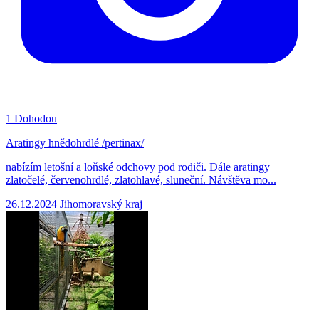
1
Dohodou
Aratingy hnědohrdlé /pertinax/
nabízím letošní a loňské odchovy pod rodiči. Dále aratingy
zlatočelé, červenohrdlé, zlatohlavé, sluneční. Návštěva mo...
26.12.2024
Jihomoravský kraj