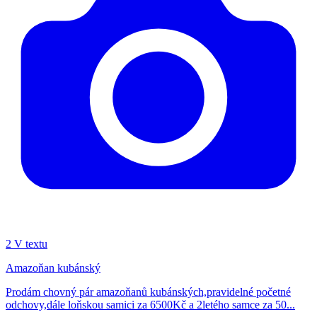
2
V textu
Amazoňan kubánský
Prodám chovný pár amazoňanů kubánských,pravidelné početné
odchovy,dále loňskou samici za 6500Kč a 2letého samce za 50...