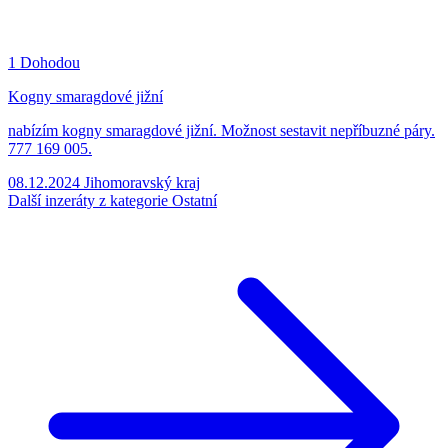
1
Dohodou
Kogny smaragdové jižní
nabízím kogny smaragdové jižní. Možnost sestavit nepříbuzné páry.
777 169 005.
08.12.2024
Jihomoravský kraj
Další inzeráty z kategorie Ostatní