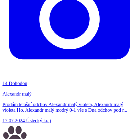
14
Dohodou
Alexandr malý
Prodám letošní odchov Alexandr malý violeta, Alexandr malý
violeta Ho, Alexandr malý modrý 0-1 vše s Dna odchov pod r...
17.07.2024
Ústecký kraj