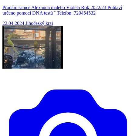
Prodám samce Alexanda maleho Violeta Rok 2022/23 Pohlaví
určeno pomocí DNA testů ¨ Telefon: 720454532
22.04.2024
Jihočeský kraj