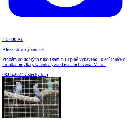
4
6 000 Kč
Alexandr malý samice
Prodám do dobrých rukou samici i s plně vybavenou klecí (hračky,
krmítka bidýlka). Učenlivá, zvědavá a ochočená. Má r...
08.05.2024
Ústecký kraj