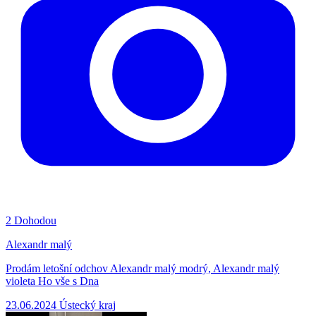
2
Dohodou
Alexandr malý
Prodám letošní odchov Alexandr malý modrý, Alexandr malý
violeta Ho vše s Dna
23.06.2024
Ústecký kraj