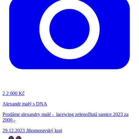
2
2 000 Kč
Alexandr malý s DNA
Prodáme alexandry malé - lacewing zelenožlutá samice 2023 za
2000,-
29.12.2023
Jihomoravský kraj