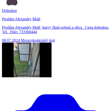
Dohodou
Prodám Alexandry Malé
Prodám Alexandry Malé ,barvy žlutá,zelená a oliva . Cena dohodou.
Tel. číslo: 733368444
08.07.2024
Moravskoslezský kraj