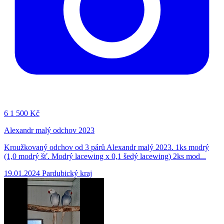
6
1 500 Kč
Alexandr malý odchov 2023
Kroužkovaný odchov od 3 párů Alexandr malý 2023. 1ks modrý
(1,0 modrý šť. Modrý lacewing x 0,1 šedý lacewing) 2ks mod...
19.01.2024
Pardubický kraj