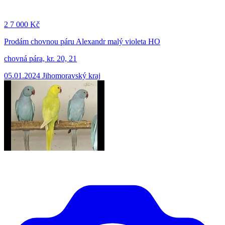
2
7 000 Kč
Prodám chovnou páru Alexandr malý violeta HO
chovná pára, kr. 20, 21
05.01.2024
Jihomoravský kraj