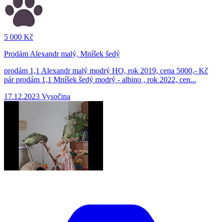
5 000 Kč
Prodám Alexandr malý, Mníšek šedý
prodám 1,1 Alexandr malý modrý HO, rok 2019, cena 5000,- Kč
pár prodám 1,1 Mníšek šedý modrý - albino , rok 2022, cen...
17.12.2023
Vysočina