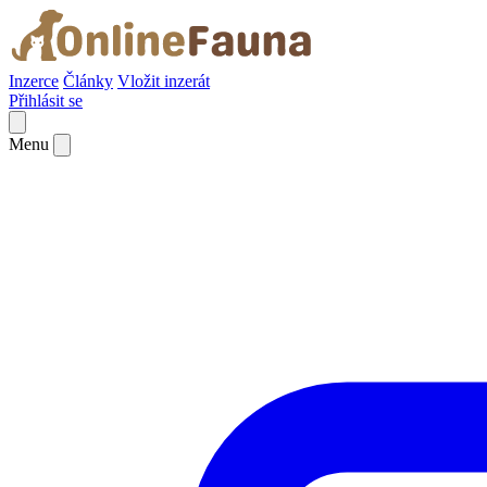
Inzerce
Články
Vložit inzerát
Přihlásit se
Menu