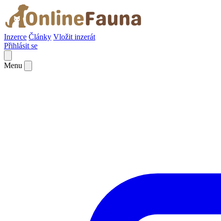
Inzerce
Články
Vložit inzerát
Přihlásit se
Menu