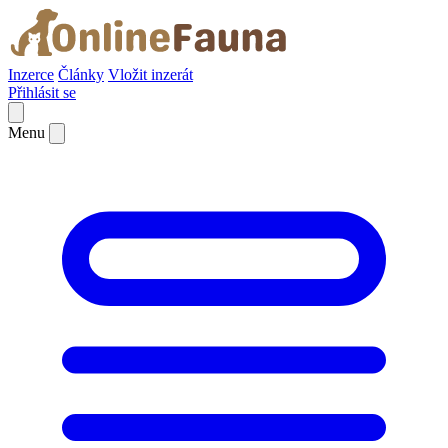
Inzerce
Články
Vložit inzerát
Přihlásit se
Menu