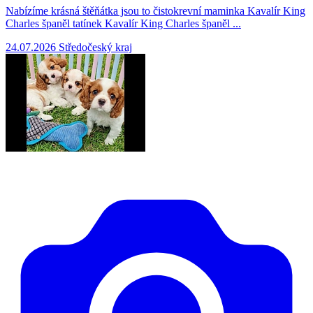
Nabízíme krásná štěňátka jsou to čistokrevní maminka Kavalír King
Charles španěl tatínek Kavalír King Charles španěl ...
24.07.2026
Středočeský kraj