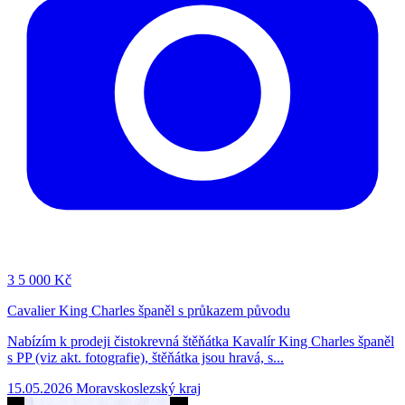
3
5 000 Kč
Cavalier King Charles španěl s průkazem původu
Nabízím k prodeji čistokrevná štěňátka Kavalír King Charles španěl
s PP (viz akt. fotografie), štěňátka jsou hravá, s...
15.05.2026
Moravskoslezský kraj