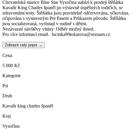
Chovatelská stanice Blue Star Vysočina nabízí k prodeji štěňátka
Kavalír King Charles španěl po výstavně úspěšných rodičích, se
zdravotními testy. Štěňátka jsou pravidelně odčervována, očkována,
očipována s vystaveným Pet Pasem a Průkazem původu. Štěňátka
jsou socializovaná, vyrůstají v rodině s dětmi.
Nezávazné návštěvy vítány. Odběr možný ihned.
Pro více informací email. lucinka99tokarova@seznam.cz
Zobrazit celý popis →
Cena
5 000 Kč
Kategorie
Psi
Druh
Kavalír king charles španěl
Kraj
Vysočina