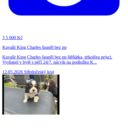
3
5 000 Kč
Kavalír King Charles španěl bez pp
Kavalír King Charles španěl bez pp štěňátka, trikolóra pejsci.
Vyrůstají v bytě s péčí 24/7. nácvik na podložku K...
12.05.2026
Středočeský kraj