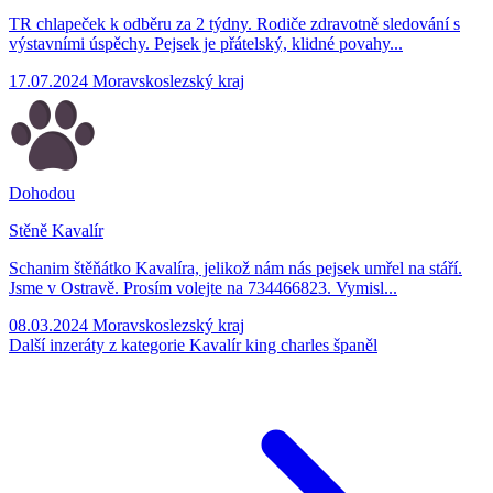
TR chlapeček k odběru za 2 týdny. Rodiče zdravotně sledování s
výstavními úspěchy. Pejsek je přátelský, klidné povahy...
17.07.2024
Moravskoslezský kraj
Dohodou
Stěně Kavalír
Schanim štěňátko Kavalíra, jelikož nám nás pejsek umřel na stáří.
Jsme v Ostravě. Prosím volejte na 734466823. Vymisl...
08.03.2024
Moravskoslezský kraj
Další inzeráty z kategorie Kavalír king charles španěl