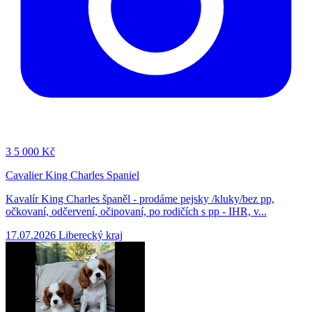
3
5 000 Kč
Cavalier King Charles Spaniel
Kavalír King Charles španěl - prodáme pejsky /kluky/bez pp,
očkovaní, odčervení, očipovaní, po rodičích s pp - IHR, v...
17.07.2026
Liberecký kraj