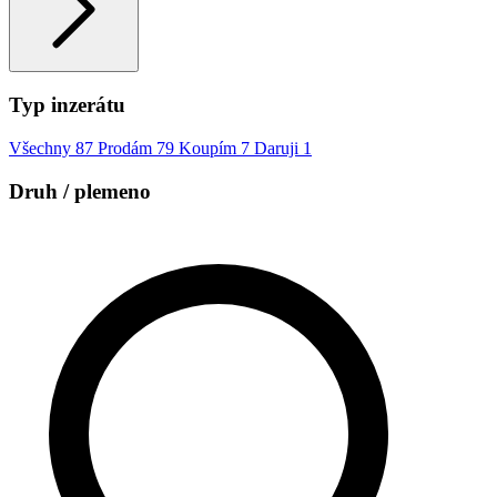
Typ inzerátu
Všechny
87
Prodám
79
Koupím
7
Daruji
1
Druh / plemeno