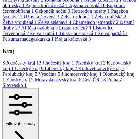
obrovský
1
Agama kočinčinská
1
Agama vousatá
10
Emydura
červenobřichá
1
Gekončík noční
3
Heterodon nosatý
1
Pagekon
řasnatý
11
Užovka červená
3
Želva ozdobná
1
Želva uhlířská
2
Želva vroubená
1
Želva zelenavá
4
Chameleon jemenský
2
Ostatní
druhy
27
Afrička ozdobná
3
Leguán zelený
1
Listovnice
červenooká
2
Želva skalní
1
Tilikva australská
1
Želva pardálí
3
Felsuma madagaskarská
1
Krajta královská
3
Kraj
Středočeský kraj
13
Jihočeský kraj
1
Plzeňský kraj
2
Karlovarský
kraj
1
Ústecký kraj
9
Liberecký kraj
2
Královehradecký kraj
7
Pardubický kraj
5
Vysočina
5
Jihomoravský kraj
4
Olomoucký kraj
1
Zlínský kraj
5
Moravskoslezský kraj
6
Celá ČR
18
Praha
7
Slovensko
1
Filtrovat inzeráty