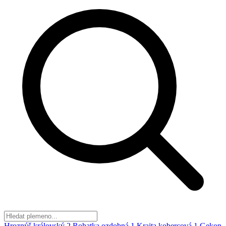
Hroznýš královský
2
Rohatka ozdobná
1
Krajta kobercová
1
Gekon