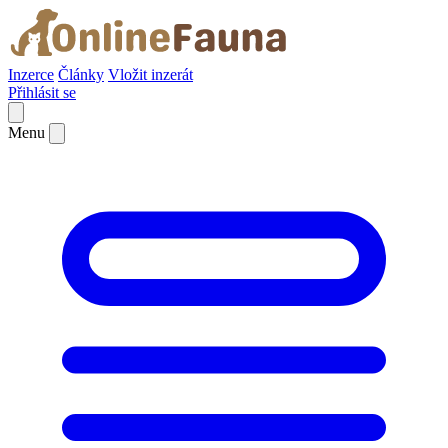
Inzerce
Články
Vložit inzerát
Přihlásit se
Menu