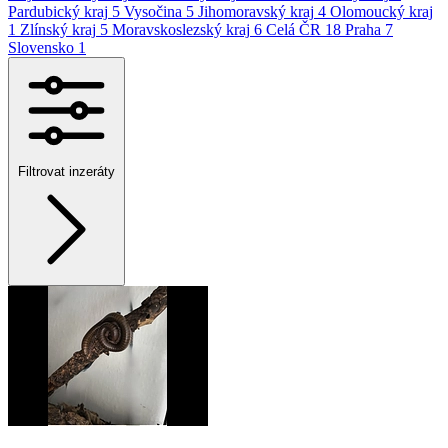
Pardubický kraj
5
Vysočina
5
Jihomoravský kraj
4
Olomoucký kraj
1
Zlínský kraj
5
Moravskoslezský kraj
6
Celá ČR
18
Praha
7
Slovensko
1
Filtrovat inzeráty