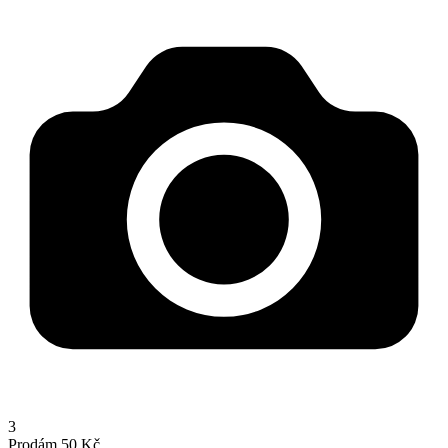
3
Prodám
50 Kč