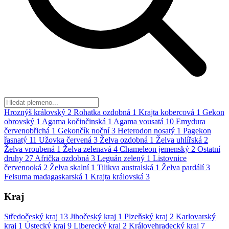
Hroznýš královský
2
Rohatka ozdobná
1
Krajta kobercová
1
Gekon
obrovský
1
Agama kočinčinská
1
Agama vousatá
10
Emydura
červenobřichá
1
Gekončík noční
3
Heterodon nosatý
1
Pagekon
řasnatý
11
Užovka červená
3
Želva ozdobná
1
Želva uhlířská
2
Želva vroubená
1
Želva zelenavá
4
Chameleon jemenský
2
Ostatní
druhy
27
Afrička ozdobná
3
Leguán zelený
1
Listovnice
červenooká
2
Želva skalní
1
Tilikva australská
1
Želva pardálí
3
Felsuma madagaskarská
1
Krajta královská
3
Kraj
Středočeský kraj
13
Jihočeský kraj
1
Plzeňský kraj
2
Karlovarský
kraj
1
Ústecký kraj
9
Liberecký kraj
2
Královehradecký kraj
7