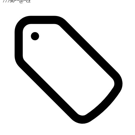
77790**@*cz