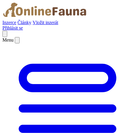
Inzerce
Články
Vložit inzerát
Přihlásit se
Menu