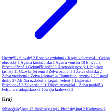
Hroznýš královský
2
Rohatka ozdobná
1
Krajta kobercová
1
Gekon
obrovský
1
Agama kočinčinská
1
Agama vousatá
10
Emydura
červenobřichá
1
Gekončík noční
3
Heterodon nosatý
1
Pagekon
řasnatý
11
Užovka červená
3
Želva ozdobná
1
Želva uhlířská
2
Želva vroubená
1
Želva zelenavá
4
Chameleon jemenský
2
Ostatní
druhy
27
Afrička ozdobná
3
Leguán zelený
1
Listovnice
červenooká
2
Želva skalní
1
Tilikva australská
1
Želva pardálí
3
Felsuma madagaskarská
1
Krajta královská
3
Kraj
Středočeský kraj
13
Jihočeský kraj
1
Plzeňský kraj
2
Karlovarský