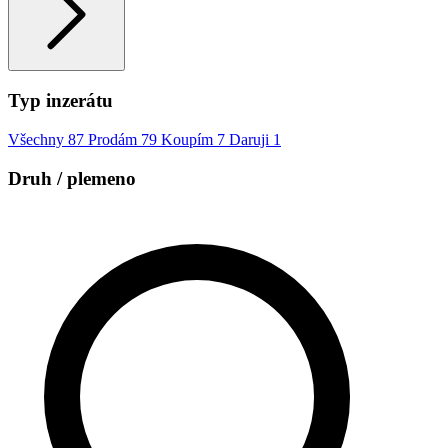
Typ inzerátu
Všechny
87
Prodám
79
Koupím
7
Daruji
1
Druh / plemeno