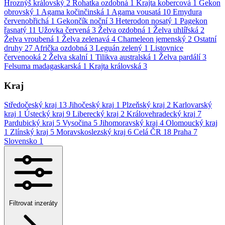
Hroznýš královský
2
Rohatka ozdobná
1
Krajta kobercová
1
Gekon
obrovský
1
Agama kočinčinská
1
Agama vousatá
10
Emydura
červenobřichá
1
Gekončík noční
3
Heterodon nosatý
1
Pagekon
řasnatý
11
Užovka červená
3
Želva ozdobná
1
Želva uhlířská
2
Želva vroubená
1
Želva zelenavá
4
Chameleon jemenský
2
Ostatní
druhy
27
Afrička ozdobná
3
Leguán zelený
1
Listovnice
červenooká
2
Želva skalní
1
Tilikva australská
1
Želva pardálí
3
Felsuma madagaskarská
1
Krajta královská
3
Kraj
Středočeský kraj
13
Jihočeský kraj
1
Plzeňský kraj
2
Karlovarský
kraj
1
Ústecký kraj
9
Liberecký kraj
2
Královehradecký kraj
7
Pardubický kraj
5
Vysočina
5
Jihomoravský kraj
4
Olomoucký kraj
1
Zlínský kraj
5
Moravskoslezský kraj
6
Celá ČR
18
Praha
7
Slovensko
1
Filtrovat inzeráty