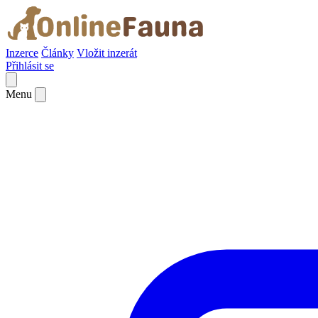
Inzerce
Články
Vložit inzerát
Přihlásit se
Menu