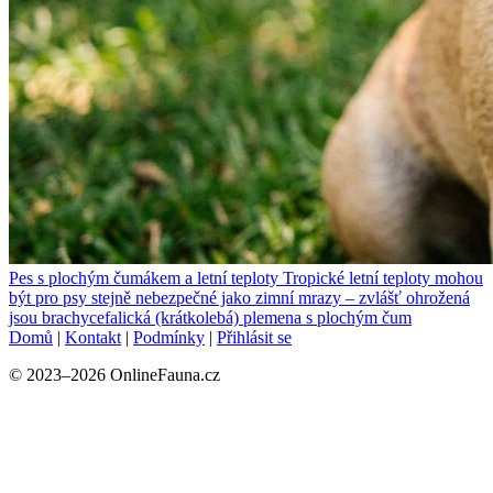
Pes s plochým čumákem a letní teploty
Tropické letní teploty mohou
být pro psy stejně nebezpečné jako zimní mrazy – zvlášť ohrožená
jsou brachycefalická (krátkolebá) plemena s plochým čum
Domů
|
Kontakt
|
Podmínky
|
Přihlásit se
© 2023–2026 OnlineFauna.cz