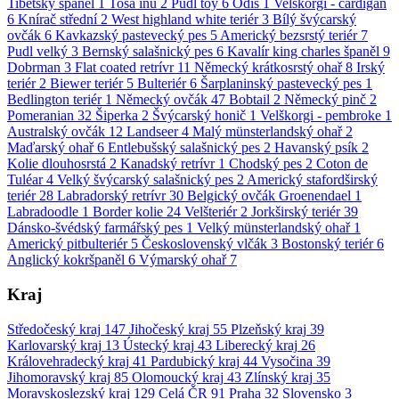
Tibetský španěl
1
Tosa inu
2
Pudl toy
6
Odis
1
Velškorgi - cardigan
6
Knírač střední
2
West highland white teriér
3
Bílý švýcarský
ovčák
6
Kavkazský pastevecký pes
5
Americký bezsrstý teriér
7
Pudl velký
3
Bernský salašnický pes
6
Kavalír king charles španěl
9
Dobrman
3
Flat coated retrívr
11
Německý krátkosrstý ohař
8
Irský
teriér
2
Biewer teriér
5
Bulteriér
6
Šarplaninský pastevecký pes
1
Bedlington teriér
1
Německý ovčák
47
Bobtail
2
Německý pinč
2
Pomeranian
32
Šiperka
2
Švýcarský honič
1
Velškorgi - pembroke
1
Australský ovčák
12
Landseer
4
Malý münsterlandský ohař
2
Maďarský ohař
6
Entlebušský salašnický pes
2
Havanský psík
2
Kolie dlouhosrstá
2
Kanadský retrívr
1
Chodský pes
2
Coton de
Tuléar
4
Velký švýcarský salašnický pes
2
Americký stafordširský
teriér
28
Labradorský retrívr
30
Belgický ovčák Groenendael
1
Labradoodle
1
Border kolie
24
Velšteriér
2
Jorkširský teriér
39
Dánsko-švédský farmářský pes
1
Velký münsterlandský ohař
1
Americký pitbulteriér
5
Československý vlčák
3
Bostonský teriér
6
Anglický kokršpaněl
6
Výmarský ohař
7
Kraj
Středočeský kraj
147
Jihočeský kraj
55
Plzeňský kraj
39
Karlovarský kraj
13
Ústecký kraj
43
Liberecký kraj
26
Královehradecký kraj
41
Pardubický kraj
44
Vysočina
39
Jihomoravský kraj
85
Olomoucký kraj
43
Zlínský kraj
35
Moravskoslezský kraj
129
Celá ČR
91
Praha
32
Slovensko
3