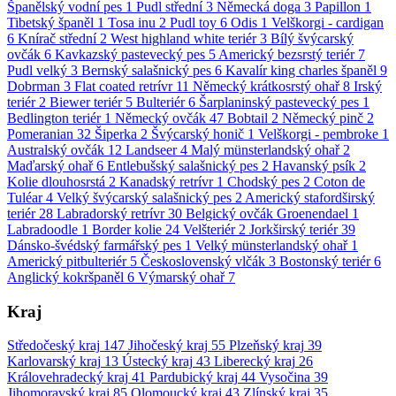
Španělský vodní pes
1
Pudl střední
3
Německá doga
3
Papillon
1
Tibetský španěl
1
Tosa inu
2
Pudl toy
6
Odis
1
Velškorgi - cardigan
6
Knírač střední
2
West highland white teriér
3
Bílý švýcarský
ovčák
6
Kavkazský pastevecký pes
5
Americký bezsrstý teriér
7
Pudl velký
3
Bernský salašnický pes
6
Kavalír king charles španěl
9
Dobrman
3
Flat coated retrívr
11
Německý krátkosrstý ohař
8
Irský
teriér
2
Biewer teriér
5
Bulteriér
6
Šarplaninský pastevecký pes
1
Bedlington teriér
1
Německý ovčák
47
Bobtail
2
Německý pinč
2
Pomeranian
32
Šiperka
2
Švýcarský honič
1
Velškorgi - pembroke
1
Australský ovčák
12
Landseer
4
Malý münsterlandský ohař
2
Maďarský ohař
6
Entlebušský salašnický pes
2
Havanský psík
2
Kolie dlouhosrstá
2
Kanadský retrívr
1
Chodský pes
2
Coton de
Tuléar
4
Velký švýcarský salašnický pes
2
Americký stafordširský
teriér
28
Labradorský retrívr
30
Belgický ovčák Groenendael
1
Labradoodle
1
Border kolie
24
Velšteriér
2
Jorkširský teriér
39
Dánsko-švédský farmářský pes
1
Velký münsterlandský ohař
1
Americký pitbulteriér
5
Československý vlčák
3
Bostonský teriér
6
Anglický kokršpaněl
6
Výmarský ohař
7
Kraj
Středočeský kraj
147
Jihočeský kraj
55
Plzeňský kraj
39
Karlovarský kraj
13
Ústecký kraj
43
Liberecký kraj
26
Královehradecký kraj
41
Pardubický kraj
44
Vysočina
39
Jihomoravský kraj
85
Olomoucký kraj
43
Zlínský kraj
35