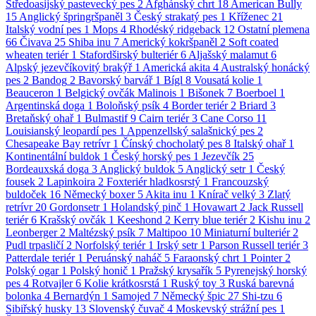
Středoasijský pastevecký pes
2
Afghánský chrt
18
American Bully
15
Anglický špringršpaněl
3
Český strakatý pes
1
Kříženec
21
Italský vodní pes
1
Mops
4
Rhodéský ridgeback
12
Ostatní plemena
66
Čivava
25
Shiba inu
7
Americký kokršpaněl
2
Soft coated
wheaten teriér
1
Stafordširský bulteriér
6
Aljašský malamut
6
Alpský jezevčíkovitý brakýř
1
Americká akita
4
Australský honácký
pes
2
Bandog
2
Bavorský barvář
1
Bígl
8
Vousatá kolie
1
Beauceron
1
Belgický ovčák Malinois
1
Bišonek
7
Boerboel
1
Argentinská doga
1
Boloňský psík
4
Border teriér
2
Briard
3
Bretaňský ohař
1
Bulmastif
9
Cairn teriér
3
Cane Corso
11
Louisianský leopardí pes
1
Appenzellský salašnický pes
2
Chesapeake Bay retrívr
1
Čínský chocholatý pes
8
Italský ohař
1
Kontinentální buldok
1
Český horský pes
1
Jezevčík
25
Bordeauxská doga
3
Anglický buldok
5
Anglický setr
1
Český
fousek
2
Lapinkoira
2
Foxteriér hladkosrstý
1
Francouzský
buldoček
16
Německý boxer
5
Akita inu
1
Knírač velký
3
Zlatý
retrívr
20
Gordonsetr
1
Holandský pinč
1
Hovawart
2
Jack Russell
teriér
6
Krašský ovčák
1
Keeshond
2
Kerry blue teriér
2
Kishu inu
2
Leonberger
2
Maltézský psík
7
Maltipoo
10
Miniaturní bulteriér
2
Pudl trpasličí
2
Norfolský teriér
1
Irský setr
1
Parson Russell teriér
3
Patterdale teriér
1
Peruánský naháč
5
Faraonský chrt
1
Pointer
2
Polský ogar
1
Polský honič
1
Pražský krysařík
5
Pyrenejský horský
pes
4
Rotvajler
6
Kolie krátkosrstá
1
Ruský toy
3
Ruská barevná
bolonka
4
Bernardýn
1
Samojed
7
Německý špic
27
Shi-tzu
6
Sibiřský husky
13
Slovenský čuvač
4
Moskevský strážní pes
1