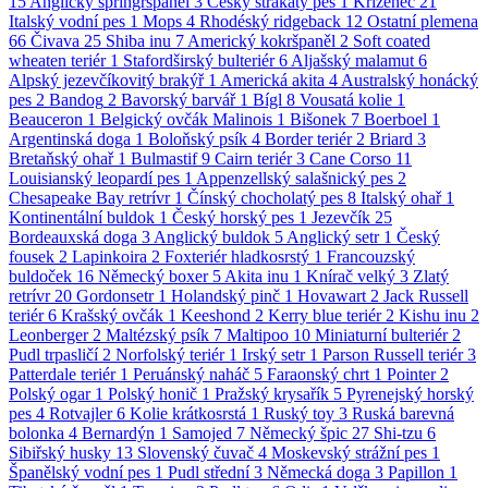
15
Anglický špringršpaněl
3
Český strakatý pes
1
Kříženec
21
Italský vodní pes
1
Mops
4
Rhodéský ridgeback
12
Ostatní plemena
66
Čivava
25
Shiba inu
7
Americký kokršpaněl
2
Soft coated
wheaten teriér
1
Stafordširský bulteriér
6
Aljašský malamut
6
Alpský jezevčíkovitý brakýř
1
Americká akita
4
Australský honácký
pes
2
Bandog
2
Bavorský barvář
1
Bígl
8
Vousatá kolie
1
Beauceron
1
Belgický ovčák Malinois
1
Bišonek
7
Boerboel
1
Argentinská doga
1
Boloňský psík
4
Border teriér
2
Briard
3
Bretaňský ohař
1
Bulmastif
9
Cairn teriér
3
Cane Corso
11
Louisianský leopardí pes
1
Appenzellský salašnický pes
2
Chesapeake Bay retrívr
1
Čínský chocholatý pes
8
Italský ohař
1
Kontinentální buldok
1
Český horský pes
1
Jezevčík
25
Bordeauxská doga
3
Anglický buldok
5
Anglický setr
1
Český
fousek
2
Lapinkoira
2
Foxteriér hladkosrstý
1
Francouzský
buldoček
16
Německý boxer
5
Akita inu
1
Knírač velký
3
Zlatý
retrívr
20
Gordonsetr
1
Holandský pinč
1
Hovawart
2
Jack Russell
teriér
6
Krašský ovčák
1
Keeshond
2
Kerry blue teriér
2
Kishu inu
2
Leonberger
2
Maltézský psík
7
Maltipoo
10
Miniaturní bulteriér
2
Pudl trpasličí
2
Norfolský teriér
1
Irský setr
1
Parson Russell teriér
3
Patterdale teriér
1
Peruánský naháč
5
Faraonský chrt
1
Pointer
2
Polský ogar
1
Polský honič
1
Pražský krysařík
5
Pyrenejský horský
pes
4
Rotvajler
6
Kolie krátkosrstá
1
Ruský toy
3
Ruská barevná
bolonka
4
Bernardýn
1
Samojed
7
Německý špic
27
Shi-tzu
6
Sibiřský husky
13
Slovenský čuvač
4
Moskevský strážní pes
1
Španělský vodní pes
1
Pudl střední
3
Německá doga
3
Papillon
1