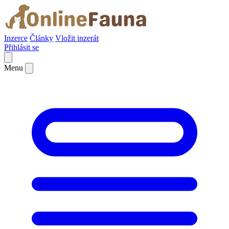
Inzerce
Články
Vložit inzerát
Přihlásit se
Menu